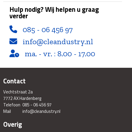
Hulp nodig? Wij helpen u graag
verder
085 - 06 456 97
info@cleandustry.nl
ma. - vr. : 8.00 - 17.00
Contact
Vechtstraat 2a
7772 AX Hardenberg
Telefoon
085 - 06 456 97
Mail
info@cleandustry.nl
Overig