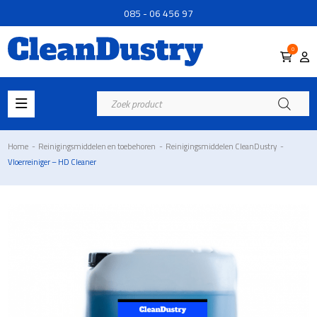
085 - 06 456 97
0
Producten
zoeken
Home
-
Reinigingsmiddelen en toebehoren
-
Reinigingsmiddelen CleanDustry
-
Vloerreiniger – HD Cleaner