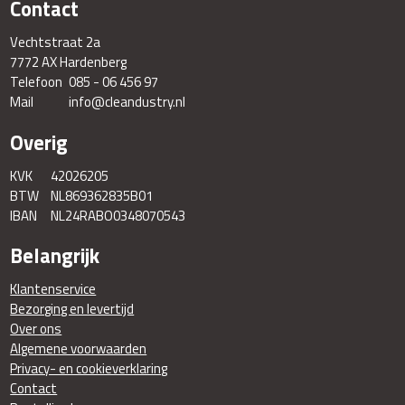
Contact
Vechtstraat 2a
7772 AX Hardenberg
Telefoon
085 - 06 456 97
Mail
info@cleandustry.nl
Overig
KVK
42026205
BTW
NL869362835B01
IBAN
NL24RABO0348070543
Belangrijk
Klantenservice
Bezorging en levertijd
Over ons
Algemene voorwaarden
Privacy- en cookieverklaring
Contact