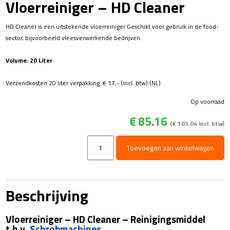
Vloerreiniger – HD Cleaner
HD Cleaner is een uitstekende vloerreiniger Geschikt voor gebruik in de food-
sector, bijvoorbeeld vleesverwerkende bedrijven.
Volume: 20 Liter
Verzendkosten 20 liter verpakking: € 17,- (incl. btw) (NL)
Op voorraad
€
85.16
(
€
103.04
incl. btw)
Vloerreiniger
Toevoegen aan winkelwagen
-
HD
Cleaner
aantal
Beschrijving
Vloerreiniger – HD Cleaner – Reinigingsmiddel
t.b.v.
Schrobmachines