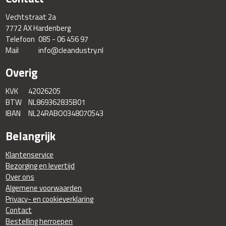
Vechtstraat 2a
7772 AX Hardenberg
Telefoon
085 - 06 456 97
Mail
info@cleandustry.nl
Overig
KVK
42026205
BTW
NL869362835B01
IBAN
NL24RABO0348070543
Belangrijk
Klantenservice
Bezorging en levertijd
Over ons
Algemene voorwaarden
Privacy- en cookieverklaring
Contact
Bestelling herroepen