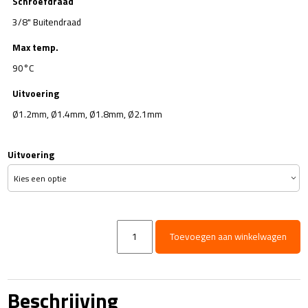
Schroefdraad
3/8" Buitendraad
Max temp.
90°C
Uitvoering
Ø1.2mm, Ø1.4mm, Ø1.8mm, Ø2.1mm
Uitvoering
LS12
Toevoegen aan winkelwagen
Schuiminjector
regelbaar
aantal
Beschrijving