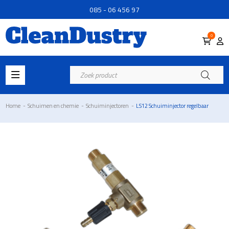
085 - 06 456 97
0
Producten
zoeken
Home
-
Schuimen en chemie
-
Schuiminjectoren
-
LS12 Schuiminjector regelbaar