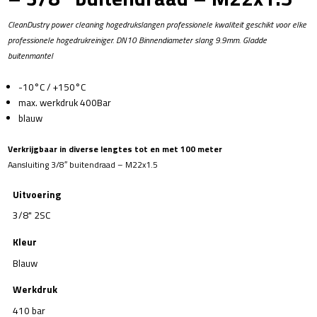
CleanDustry power cleaning hogedrukslangen professionele kwaliteit geschikt voor elke
professionele hogedrukreiniger. DN10 Binnendiameter slang 9.9mm. Gladde
buitenmantel
-10°C / +150°C
max. werkdruk 400Bar
blauw
Verkrijgbaar in diverse lengtes tot en met 100 meter
Aansluiting 3/8″ buitendraad – M22x1.5
Uitvoering
3/8" 2SC
Kleur
Blauw
Werkdruk
410 bar