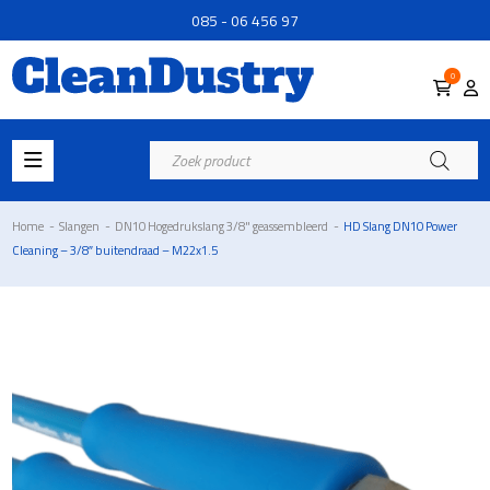
085 - 06 456 97
0
Producten
zoeken
Home
-
Slangen
-
DN10 Hogedrukslang 3/8" geassembleerd
-
HD Slang DN10 Power
Cleaning – 3/8″ buitendraad – M22x1.5