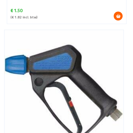
€
1.50
(
€
1.82
incl. btw)