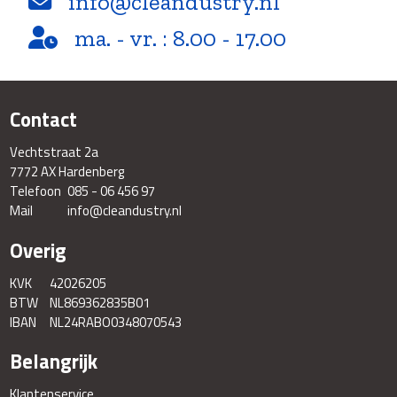
info@cleandustry.nl
ma. - vr. : 8.00 - 17.00
Contact
Vechtstraat 2a
7772 AX Hardenberg
Telefoon
085 - 06 456 97
Mail
info@cleandustry.nl
Overig
KVK
42026205
BTW
NL869362835B01
IBAN
NL24RABO0348070543
Belangrijk
Klantenservice