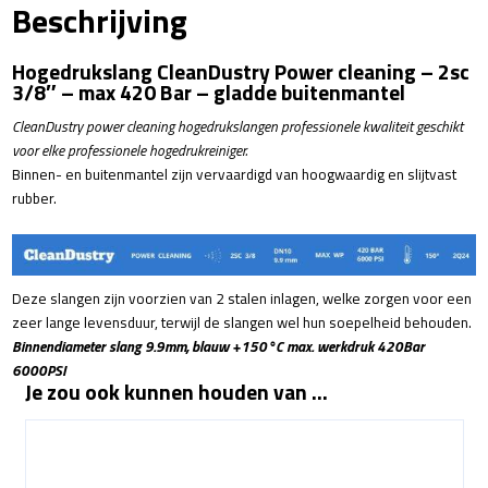
Cleaning
Beschrijving
-
3/8"
Hogedrukslang CleanDustry Power cleaning – 2sc
buitendraad
3/8″ – max 420 Bar – gladde buitenmantel
-
M22x1.5
CleanDustry power cleaning hogedrukslangen professionele kwaliteit geschikt
aantal
voor elke professionele hogedrukreiniger.
Binnen- en buitenmantel zijn vervaardigd van hoogwaardig en slijtvast
rubber.
Deze slangen zijn voorzien van 2 stalen inlagen, welke zorgen voor een
zeer lange levensduur, terwijl de slangen wel hun soepelheid behouden.
Binnendiameter slang 9.9mm, blauw +150°C max. werkdruk 420Bar
6000PSI
Je zou ook kunnen houden van …