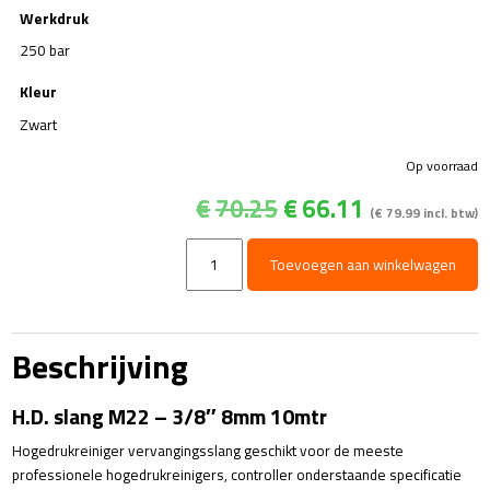
Werkdruk
250 bar
Kleur
Zwart
Op voorraad
Oorspronkelijke
Huidige
€
70.25
€
66.11
(
€
79.99
incl. btw)
prijs
prijs
was:
is:
H.D.
Toevoegen aan winkelwagen
€70.25.
€66.11.
slang
M22-
3/8"
8mm
Beschrijving
10mtr
aantal
H.D. slang M22 – 3/8″ 8mm 10mtr
Hogedrukreiniger vervangingsslang geschikt voor de meeste
professionele hogedrukreinigers, controller onderstaande specificatie