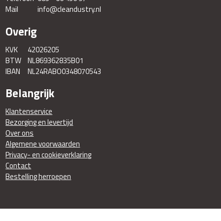
Mail
info@cleandustry.nl
Overig
KVK
42026205
BTW
NL869362835B01
IBAN
NL24RABO0348070543
Belangrijk
Klantenservice
Bezorging en levertijd
Over ons
Algemene voorwaarden
Privacy- en cookieverklaring
Contact
Bestelling herroepen