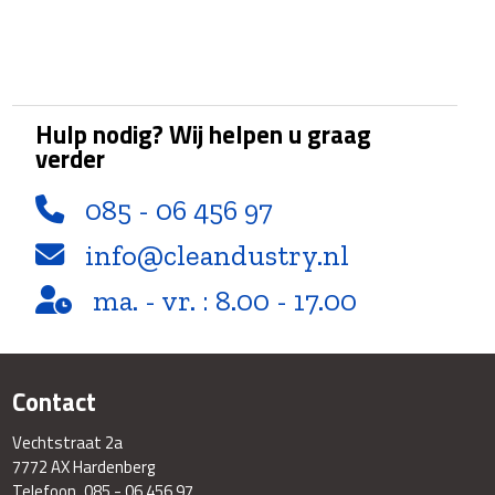
Hulp nodig? Wij helpen u graag
verder
085 - 06 456 97
info@cleandustry.nl
ma. - vr. : 8.00 - 17.00
Contact
Vechtstraat 2a
7772 AX Hardenberg
Telefoon
085 - 06 456 97