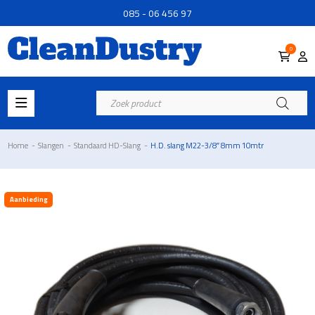
085 - 06 456 97
0
Producten
zoeken
Home
-
Slangen
-
Standaard HD-Slang
-
H.D. slang M22-3/8″ 8mm 10mtr
Aanbieding