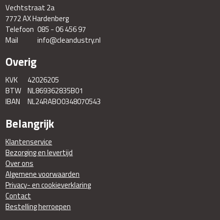
Vechtstraat 2a
7772 AX Hardenberg
Telefoon
085 - 06 456 97
Mail
info@cleandustry.nl
Overig
KVK
42026205
BTW
NL869362835B01
IBAN
NL24RABO0348070543
Belangrijk
Klantenservice
Bezorging en levertijd
Over ons
Algemene voorwaarden
Privacy- en cookieverklaring
Contact
Bestelling herroepen