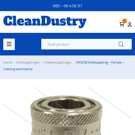
085 - 06 456 97
0
Producten
zoeken
Home
-
Snelkoppelingen
-
Insteekkoppelingen
-
ARS250 Snelkoppeling – Female –
messing verchroomd