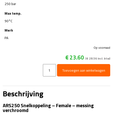
250 bar
Max temp.
90°C
Merk
PA
Op voorraad
€
23.60
(
€
28.56
incl. btw)
ARS250
Toevoegen aan winkelwagen
Snelkoppeling
-
Female
-
Beschrijving
messing
verchroomd
ARS250 Snelkoppeling – Female – messing
aantal
verchroomd