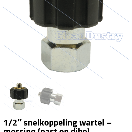
1/2″ snelkoppeling wartel –
messing (past op dibo)