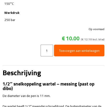
150°C
Werkdruk
250 bar
Op voorraad
€
10.00
(
€
12.10
incl. btw)
1/2"
Toevoegen aan winkelwagen
snelkoppeling
wartel
-
messing
Beschrijving
(past
op
1/2″ snelkoppeling wartel – messing (past op
dibo)
dibo)
aantal
De diameter van de pen is 11 mm.
De wartel heeft 1/2″ inwendig schroefdraad. De buitendiameter van de