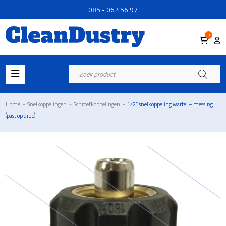
085 - 06 456 97
0
Producten
zoeken
Home
-
Snelkoppelingen
-
Schroefkoppelingen
-
1/2″ snelkoppeling wartel – messing
(past op dibo)