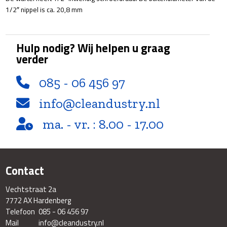
1/2″ nippel is ca. 20,8 mm
Hulp nodig? Wij helpen u graag
verder
085 - 06 456 97
info@cleandustry.nl
ma. - vr. : 8.00 - 17.00
Contact
Vechtstraat 2a
7772 AX Hardenberg
Telefoon
085 - 06 456 97
Mail
info@cleandustry.nl