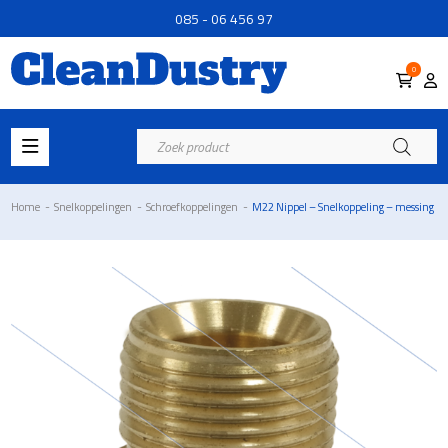
085 - 06 456 97
0
Producten
zoeken
Home
-
Snelkoppelingen
-
Schroefkoppelingen
-
M22 Nippel – Snelkoppeling – messing