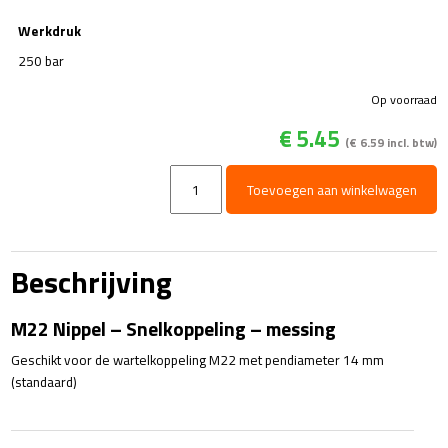
Werkdruk
250 bar
Op voorraad
€
5.45
(
€
6.59
incl. btw)
M22
Toevoegen aan winkelwagen
Nippel
-
Snelkoppeling
-
Beschrijving
messing
aantal
M22 Nippel – Snelkoppeling – messing
Geschikt voor de wartelkoppeling M22 met pendiameter 14 mm
(standaard)