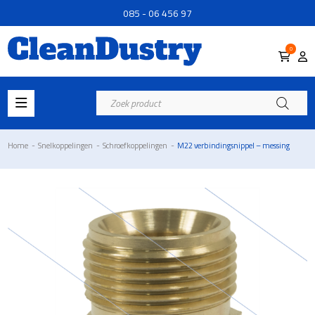
085 - 06 456 97
0
Producten
zoeken
Home
-
Snelkoppelingen
-
Schroefkoppelingen
-
M22 verbindingsnippel – messing