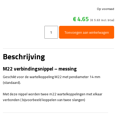
Op voorraad
€
4.65
(
€
5.63
incl. btw)
M22
Toevoegen aan winkelwagen
verbindingsnippel
-
messing
aantal
Beschrijving
M22 verbindingsnippel – messing
Geschikt voor de wartelkoppeling M22 met pendiameter 14 mm
(standaard).
Met deze nippel worden twee m22 wartelkoppelingen met elkaar
verbonden ( bijvoorbeeld koppelen van twee slangen)