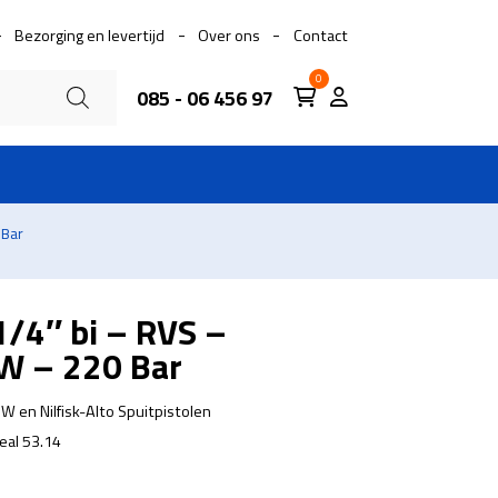
Bezorging en levertijd
Over ons
Contact
0
085 - 06 456 97
 Bar
1/4″ bi – RVS –
W – 220 Bar
KEW en Nilfisk-Alto Spuitpistolen
eal 53.14