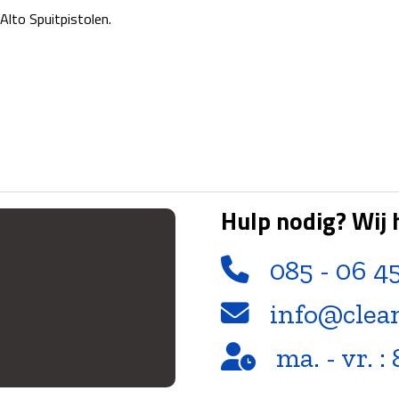
-Alto Spuitpistolen.
Hulp nodig? Wij 
085 - 06 4
info@clea
ma. - vr. : 