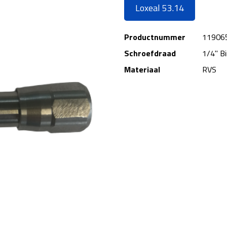
Loxeal 53.14
Productnummer
11906
Schroefdraad
1/4" B
Materiaal
RVS