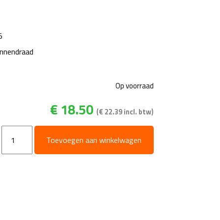
5
innendraad
Op voorraad
€
18.50
(
€
22.39
incl. btw)
Insteeknippel
Toevoegen aan winkelwagen
1/4"
bi
-
RVS
-
passend