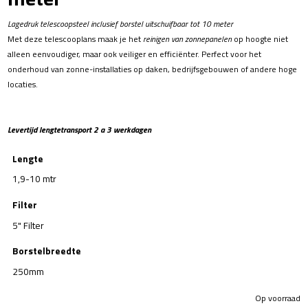
Lagedruk telescoopsteel inclusief borstel uitschuifbaar tot 10 meter
Met deze telescooplans maak je het
reinigen van zonnepanelen
op hoogte niet
alleen eenvoudiger, maar ook veiliger en efficiënter. Perfect voor het
onderhoud van zonne-installaties op daken, bedrijfsgebouwen of andere hoge
locaties.
Levertijd lengtetransport 2 a 3 werkdagen
Lengte
1,9-10 mtr
Filter
5" Filter
Borstelbreedte
250mm
Op voorraad