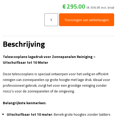
€
295.00
(
€
356.95
incl. btw)
Telescooplans
Toevoegen aan winkelwagen
met
borstel
10
meter
Beschrijving
aantal
Telescooplans lagedruk voor Zonnepanelen Reiniging –
Uitschuifbaar tot 10 Meter
Deze telescooplans is speciaal ontworpen voor het veilig en efficiënt
reinigen van zonnepanelen op grote hoogte met lage druk. Ideaal voor
professioneel gebruik, zorgt het voor een grondige reiniging zonder
risico’s voor de zonnepanelen of de omgeving.
Belangrijkste kenmerken:
Uitschuifbaar tot 10 meter
: Bereik grote hoogtes zonder ladders