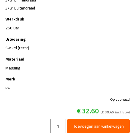
3/8" Buitendraad
Werkdruk
250 Bar
Uitvoering
Swivel (recht)
Materiaal
Messing
Merk
PA
Op voorraad
€
32.60
(
€
39.45
incl. btw)
Rechte
Toevoegen aan winkelwagen
Swivel