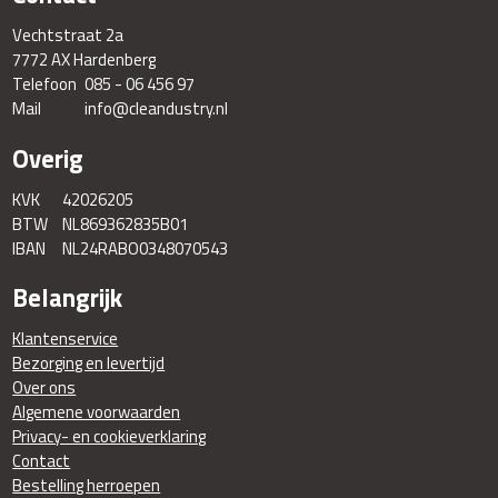
Vechtstraat 2a
7772 AX Hardenberg
Telefoon
085 - 06 456 97
Mail
info@cleandustry.nl
Overig
KVK
42026205
BTW
NL869362835B01
IBAN
NL24RABO0348070543
Belangrijk
Klantenservice
Bezorging en levertijd
Over ons
Algemene voorwaarden
Privacy- en cookieverklaring
Contact
Bestelling herroepen