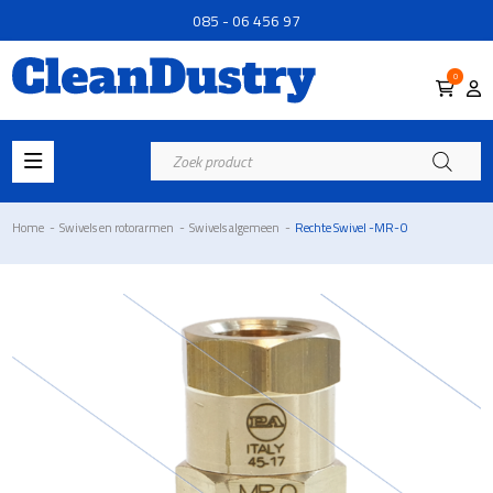
085 - 06 456 97
0
Producten
zoeken
Home
-
Swivels en rotorarmen
-
Swivels algemeen
-
Rechte Swivel -MR-O