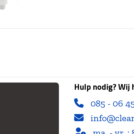
Hulp nodig? Wij 
085 - 06 4
info@clea
ma. - vr. : 