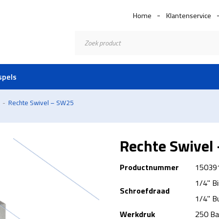
Home
Klantenservice
Producten
zoeken
spels
n
-
Rechte Swivel – SW25
Rechte Swivel
Productnummer
15039
1/4" B
Schroefdraad
1/4" B
Werkdruk
250 Ba