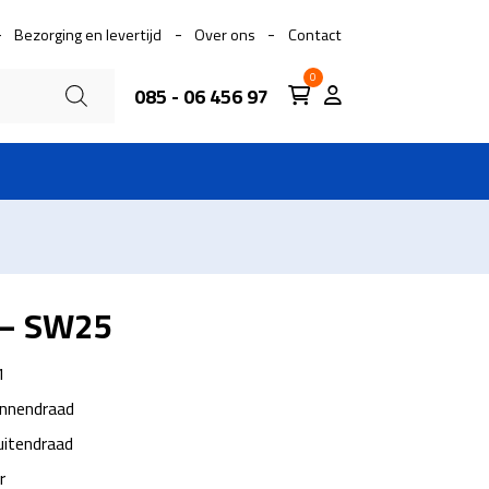
Bezorging en levertijd
Over ons
Contact
0
085 - 06 456 97
 – SW25
1
innendraad
uitendraad
r