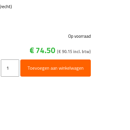
(recht)
Op voorraad
€
74.50
(
€
90.15
incl. btw)
Rechte
Toevoegen aan winkelwagen
Swivel
-
SW25
aantal