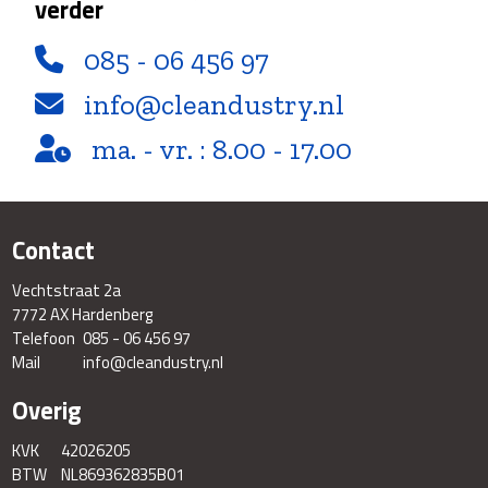
verder
085 - 06 456 97
info@cleandustry.nl
ma. - vr. : 8.00 - 17.00
Contact
Vechtstraat 2a
7772 AX Hardenberg
Telefoon
085 - 06 456 97
Mail
info@cleandustry.nl
Overig
KVK
42026205
BTW
NL869362835B01