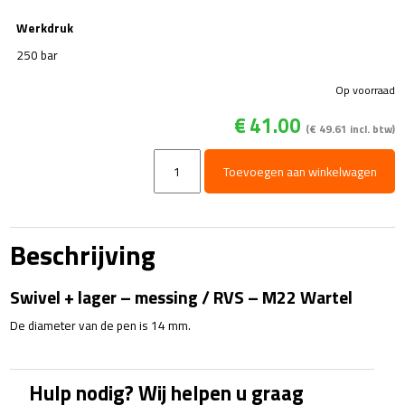
Werkdruk
250 bar
Op voorraad
€
41.00
(
€
49.61
incl. btw)
Swivel
Toevoegen aan winkelwagen
+
lager
-
messing
Beschrijving
/
RVS
Swivel + lager – messing / RVS – M22 Wartel
-
M22
De diameter van de pen is 14 mm.
Wartel
snelkoppeling
aantal
Hulp nodig? Wij helpen u graag