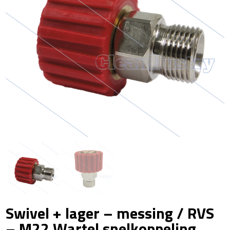
Swivel + lager – messing / RVS
– M22 Wartel snelkoppeling