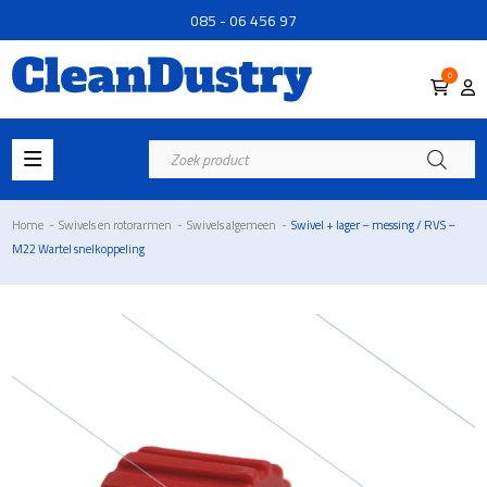
085 - 06 456 97
0
Producten
zoeken
Home
-
Swivels en rotorarmen
-
Swivels algemeen
-
Swivel + lager – messing / RVS –
M22 Wartel snelkoppeling