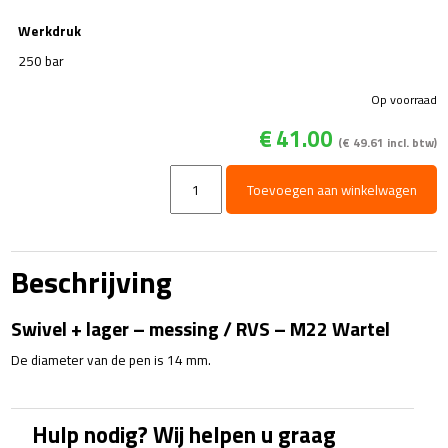
Werkdruk
250 bar
Op voorraad
€
41.00
(
€
49.61
incl. btw)
Swivel
Toevoegen aan winkelwagen
+
lager
-
messing
Beschrijving
/
RVS
Swivel + lager – messing / RVS – M22 Wartel
-
M22
De diameter van de pen is 14 mm.
Wartel
snelkoppeling
aantal
Hulp nodig? Wij helpen u graag