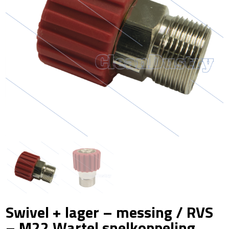
Swivel + lager – messing / RVS
– M22 Wartel snelkoppeling