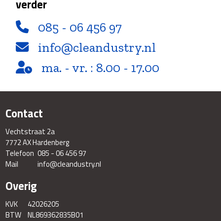
verder
085 - 06 456 97
info@cleandustry.nl
ma. - vr. : 8.00 - 17.00
Contact
Vechtstraat 2a
7772 AX Hardenberg
Telefoon
085 - 06 456 97
Mail
info@cleandustry.nl
Overig
KVK
42026205
BTW
NL869362835B01