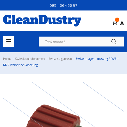
085 - 06 456 97
0
Producten
zoeken
Home
-
Swivels en rotorarmen
-
Swivels algemeen
-
Swivel + lager – messing / RVS –
M22 Wartel snelkoppeling