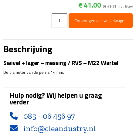
€
41.00
(
€
49.61
incl. btw)
Swivel
Toevoegen aan winkelwagen
+
lager
-
messing
Beschrijving
/
RVS
Swivel + lager – messing / RVS – M22 Wartel
-
M22
De diameter van de pen is 14 mm.
Wartel
snelkoppeling
aantal
Hulp nodig? Wij helpen u graag
verder
085 - 06 456 97
info@cleandustry.nl