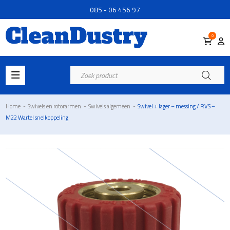
085 - 06 456 97
0
Producten
zoeken
Home
-
Swivels en rotorarmen
-
Swivels algemeen
-
Swivel + lager – messing / RVS –
M22 Wartel snelkoppeling