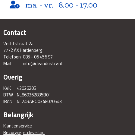
ma. - vr. : 8.00 - 17.00
Contact
Vechtstraat 2a
7772 AX Hardenberg
Telefoon
085 - 06 456 97
Mail
info@cleandustry.nl
Overig
KVK
42026205
BTW
NL869362835B01
IBAN
NL24RABO0348070543
Belangrijk
Klantenservice
Bezorging en levertijd