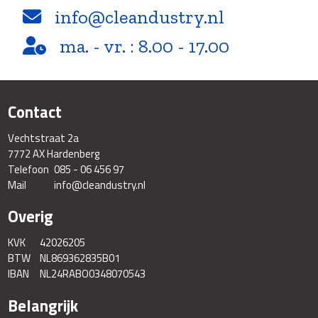
info@cleandustry.nl
ma. - vr. : 8.00 - 17.00
Contact
Vechtstraat 2a
7772 AX Hardenberg
Telefoon
085 - 06 456 97
Mail
info@cleandustry.nl
Overig
KVK
42026205
BTW
NL869362835B01
IBAN
NL24RABO0348070543
Belangrijk