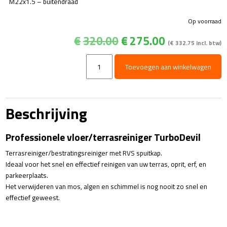
M22x1.5 – buitendraad
Op voorraad
Oorspronkelijke
Huidige
€
320.00
€
275.00
(
€
332.75
incl. btw)
prijs
prijs
was:
is:
Terrasreiniger
Toevoegen aan winkelwagen
€320.00.
€275.00.
-
RC420
aantal
Beschrijving
Professionele vloer/terrasreiniger TurboDevil
Terrasreiniger/bestratingsreiniger met RVS spuitkap.
Ideaal voor het snel en effectief reinigen van uw terras, oprit, erf, en
parkeerplaats.
Het verwijderen van mos, algen en schimmel is nog nooit zo snel en
effectief geweest.