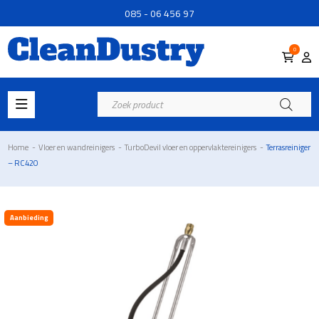
085 - 06 456 97
0
Producten
zoeken
Home
-
Vloer en wandreinigers
-
TurboDevil vloer en oppervlaktereinigers
-
Terrasreiniger
– RC420
Aanbieding