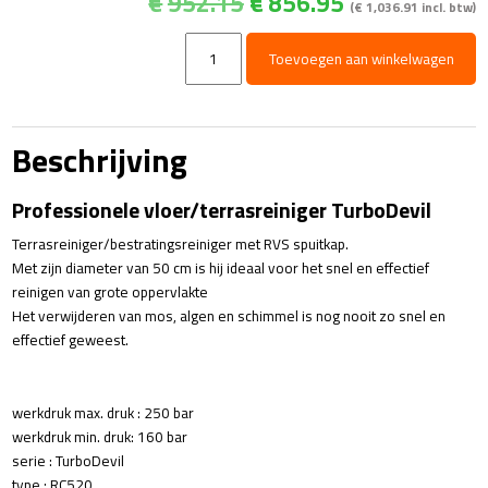
Oorspronkelijke
Huidige
€
952.15
€
856.95
(
€
1,036.91
incl. btw)
prijs
prijs
was:
is:
Terrasreiniger
Toevoegen aan winkelwagen
€952.15.
€856.95.
-
RC520
aantal
Beschrijving
Professionele vloer/terrasreiniger TurboDevil
Terrasreiniger/bestratingsreiniger met RVS spuitkap.
Met zijn diameter van 50 cm is hij ideaal voor het snel en effectief
reinigen van grote oppervlakte
Het verwijderen van mos, algen en schimmel is nog nooit zo snel en
effectief geweest.
werkdruk max. druk : 250 bar
werkdruk min. druk: 160 bar
serie : TurboDevil
type : RC520