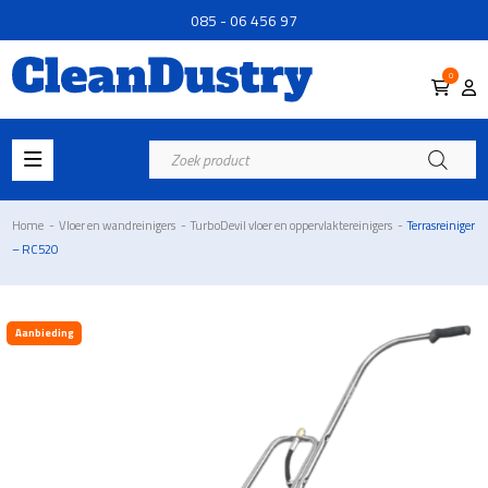
085 - 06 456 97
0
Producten
zoeken
Home
-
Vloer en wandreinigers
-
TurboDevil vloer en oppervlaktereinigers
-
Terrasreiniger
– RC520
Aanbieding