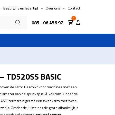
Bezorging en levertijd
Over ons
Contact
0
085 - 06 456 97
r – TD520SS BASIC
 boven de 60°c. Geschikt voor machines met een
iameter van de spuitkap is Ø 520 mm. Onder de
BASIC terrasreiniger zit een zwenkarm met twee
le’s. Omdat de juiste nozzle grote afhankelijk is
ap standaard geleverd
exclusief
nozzle’s
.