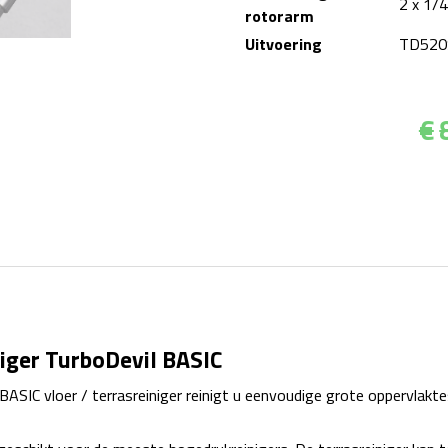
2 x 1/
rotorarm
Uitvoering
TD520
€
niger TurboDevil BASIC
SIC vloer / terrasreiniger reinigt u eenvoudige grote oppervlakte