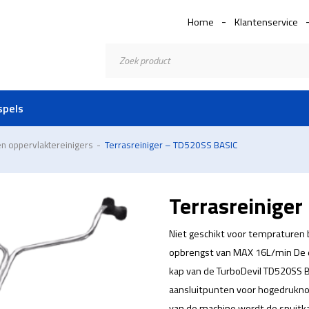
Home
Klantenservice
Producten
zoeken
spels
en oppervlaktereinigers
-
Terrasreiniger – TD520SS BASIC
Terrasreinige
Niet geschikt voor tempraturen
opbrengst van MAX 16L/min De d
kap van de TurboDevil TD520SS 
aansluitpunten voor hogedruknozz
van de machine wordt de spuitk