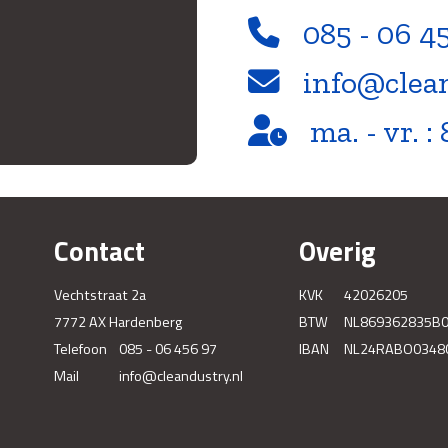
085 - 06 4
info@clea
ma. - vr. : 
Contact
Overig
Vechtstraat 2a
KVK
42026205
7772 AX Hardenberg
BTW
NL869362835B
Telefoon
085 - 06 456 97
IBAN
NL24RABO0348
Mail
info@cleandustry.nl