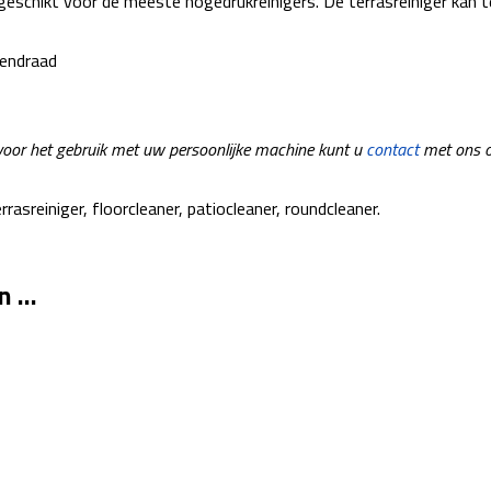
geschikt voor de meeste hogedrukreinigers. De terrasreiniger kan
nendraad
 voor het gebruik met uw persoonlijke machine kunt u
contact
met ons 
rrasreiniger, floorcleaner, patiocleaner, roundcleaner.
an …