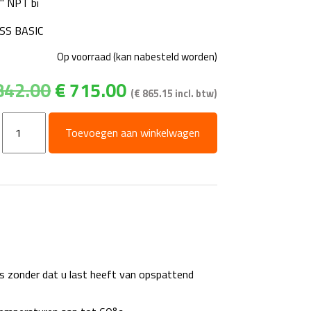
4" NPT bi
SS BASIC
Op voorraad (kan nabesteld worden)
Oorspronkelijke
Huidige
842.00
€
715.00
(
€
865.15
incl. btw)
prijs
prijs
was:
is:
Terrasreiniger
Toevoegen aan winkelwagen
€842.00.
€715.00.
-
TD520SS
BASIC
aantal
s zonder dat u last heeft van opspattend