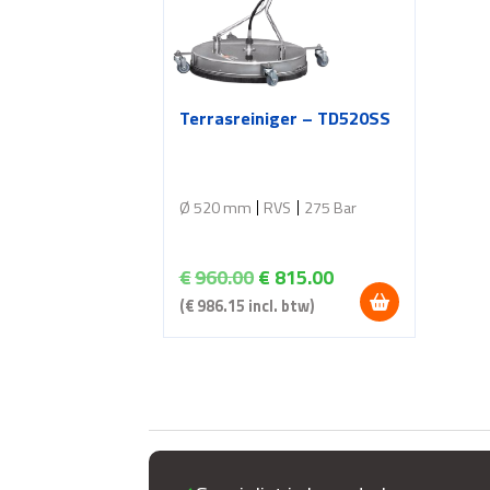
Terrasreiniger – TD520SS
Ø 520 mm
RVS
275 Bar
Oorspronkelijke
Huidige
€
960.00
€
815.00
prijs
prijs
(
€
986.15
incl. btw)
was:
is:
€960.00.
€815.00.