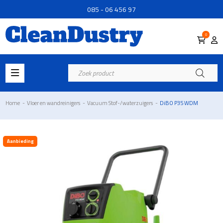
085 - 06 456 97
0
Producten
zoeken
Home
-
Vloer en wandreinigers
-
Vacuum Stof-/waterzuigers
-
DiBO P35 WDM
Aanbieding