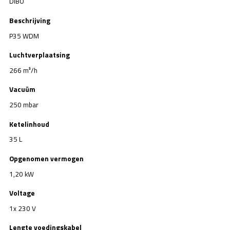
DiBO
Beschrijving
P35 WDM
Luchtverplaatsing
266 m³/h
Vacuüm
250 mbar
Ketelinhoud
35 L
Opgenomen vermogen
1,20 kW
Voltage
1x 230 V
Lengte voedingskabel