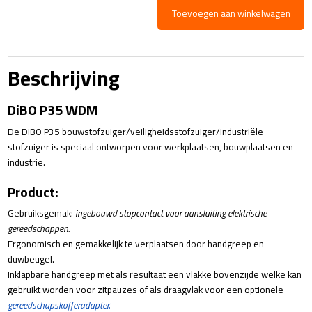
€1,090.00.
€750.00.
Toevoegen aan winkelwagen
DiBO
P35
WDM
Beschrijving
aantal
DiBO P35 WDM
De DiBO P35 bouwstofzuiger/veiligheidsstofzuiger/industriële
stofzuiger is speciaal ontworpen voor werkplaatsen, bouwplaatsen en
industrie.
Product:
Gebruiksgemak:
ingebouwd stopcontact voor aansluiting elektrische
gereedschappen.
Ergonomisch en gemakkelijk te verplaatsen door handgreep en
duwbeugel.
Inklapbare handgreep met als resultaat een vlakke bovenzijde welke kan
gebruikt worden voor zitpauzes of als draagvlak voor een optionele
gereedschapskofferadapter.