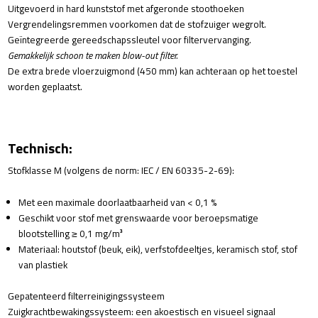
Uitgevoerd in hard kunststof met afgeronde stoothoeken
Vergrendelingsremmen voorkomen dat de stofzuiger wegrolt.
Geïntegreerde gereedschapssleutel voor filtervervanging.
Gemakkelijk schoon te maken blow-out filter.
De extra brede vloerzuigmond (450 mm) kan achteraan op het toestel
worden geplaatst.
Technisch:
Stofklasse M (volgens de norm: IEC / EN 60335-2-69):
Met een maximale doorlaatbaarheid van < 0,1 %
Geschikt voor stof met grenswaarde voor beroepsmatige
blootstelling ≥ 0,1 mg/m³
Materiaal: houtstof (beuk, eik), verfstofdeeltjes, keramisch stof, stof
van plastiek
Gepatenteerd filterreinigingssysteem
Zuigkrachtbewakingssysteem: een akoestisch en visueel signaal