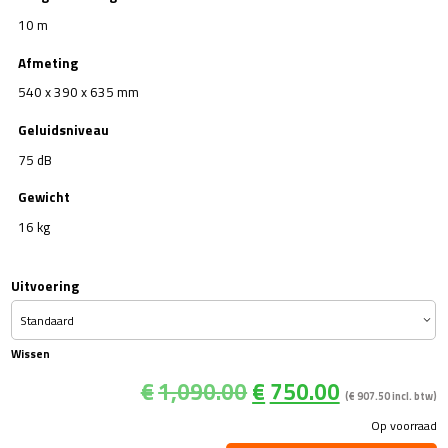
10 m
Afmeting
540 x 390 x 635 mm
Geluidsniveau
75 dB
Gewicht
16 kg
Uitvoering
Wissen
Oorspronkelijke
Huidige
€
1,090.00
€
750.00
(
€
907.50
incl. btw)
prijs
prijs
Op voorraad
was:
is: