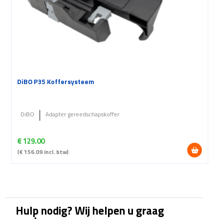
DiBO P35 Koffersysteem
DiBO
Adapter gereedschapskoffer
€
129.00
(
€
156.09
incl. btw)
Hulp nodig? Wij helpen u graag