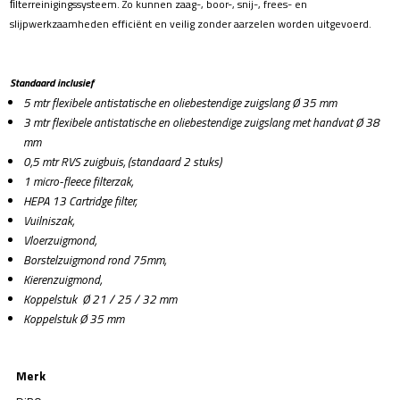
ﬁlterreinigingssysteem. Zo kunnen zaag-, boor-, snij-, frees- en
slijpwerkzaamheden efficiënt en veilig zonder aarzelen worden uitgevoerd.
Standaard inclusief
5 mtr flexibele antistatische en oliebestendige zuigslang Ø 35 mm
3 mtr flexibele antistatische en oliebestendige zuigslang met handvat Ø 38
mm
0,5 mtr RVS zuigbuis, (standaard 2 stuks)
1 micro-fleece filterzak,
HEPA 13 Cartridge filter,
Vuilniszak,
Vloerzuigmond,
Borstelzuigmond rond 75mm,
Kierenzuigmond,
Koppelstuk Ø 21 / 25 / 32 mm
Koppelstuk Ø 35 mm
Merk