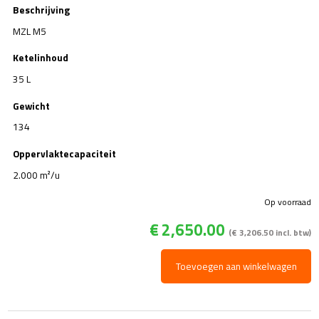
Beschrijving
MZL M5
Ketelinhoud
35 L
Gewicht
134
Oppervlaktecapaciteit
2.000 m²/u
Op voorraad
€
2,650.00
(
€
3,206.50
incl. btw)
MZL
Toevoegen aan winkelwagen
M5
Schrobzuigmachine
aantal