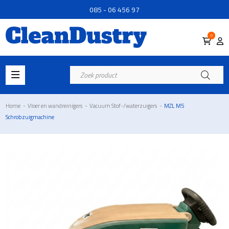
085 - 06 456 97
0
Producten
zoeken
Home
-
Vloer en wandreinigers
-
Vacuum Stof-/waterzuigers
-
MZL M5
Schrobzuigmachine