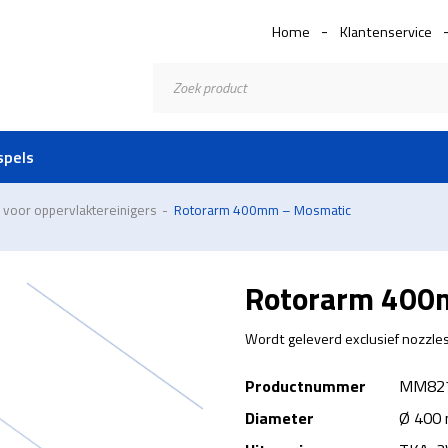
Home
Klantenservice
Producten
zoeken
spels
 voor oppervlaktereinigers
-
Rotorarm 400mm – Mosmatic
Rotorarm 400
Wordt geleverd exclusief nozzles
Productnummer
MM82
Diameter
Ø 400