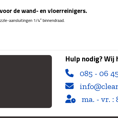
voor de wand- en vloerreinigers.
zzle-aansluitingen 1/4″ binnendraad.
Hulp nodig? Wij 
085 - 06 4
info@clea
ma. - vr. : 