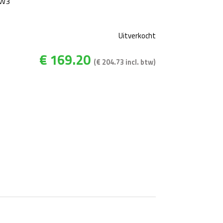
3W3
Uitverkocht
€
169.20
(
€
204.73
incl. btw)