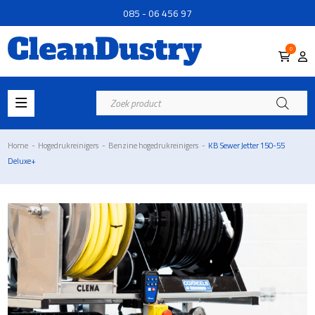
085 - 06 456 97
0
Producten
zoeken
Home
-
Hogedrukreinigers
-
Benzine hogedrukreinigers
-
KB Sewer Jetter 150-55
Deluxe+