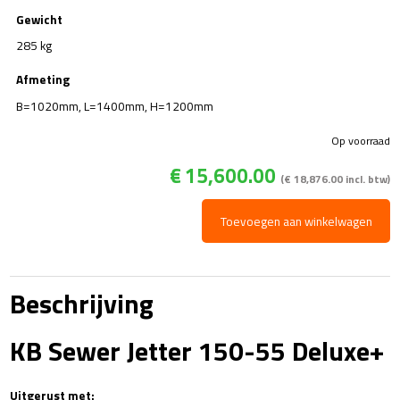
Gewicht
285 kg
Afmeting
B=1020mm, L=1400mm, H=1200mm
Op voorraad
€
15,600.00
(
€
18,876.00
incl. btw)
KB
Toevoegen aan winkelwagen
Sewer
Jetter
150-
55
Beschrijving
Deluxe+
aantal
KB Sewer Jetter 150-55 Deluxe+
Uitgerust met: