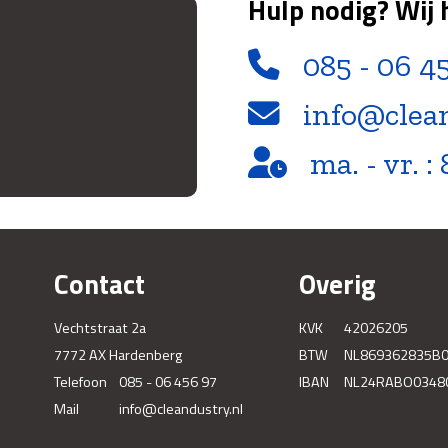
Hulp nodig? Wij 
085 - 06 4
info@clea
ma. - vr. : 
Contact
Overig
Vechtstraat 2a
KVK
42026205
7772 AX Hardenberg
BTW
NL869362835B
Telefoon
085 - 06 456 97
IBAN
NL24RABO0348
Mail
info@cleandustry.nl