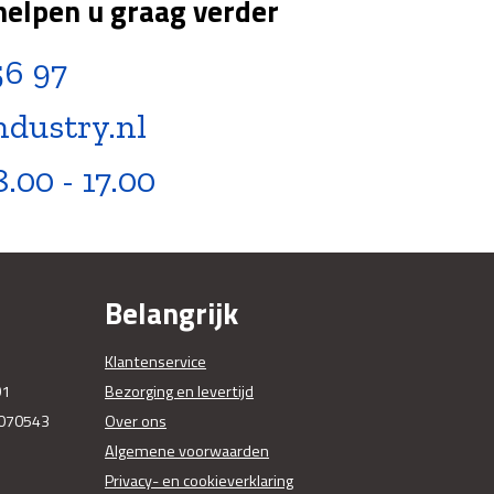
helpen u graag verder
56 97
ndustry.nl
8.00 - 17.00
Belangrijk
Klantenservice
01
Bezorging en levertijd
070543
Over ons
Algemene voorwaarden
Privacy- en cookieverklaring