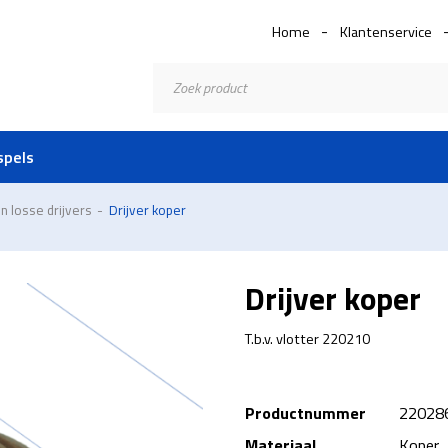
Home
Klantenservice
Producten
zoeken
spels
en losse drijvers
-
Drijver koper
Drijver koper
T.b.v. vlotter 220210
Productnummer
22028
Materiaal
Koper