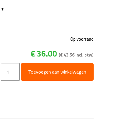
mm
Op voorraad
€
36.00
(
€
43.56
incl. btw)
Drijver
Toevoegen aan winkelwagen
koper
aantal