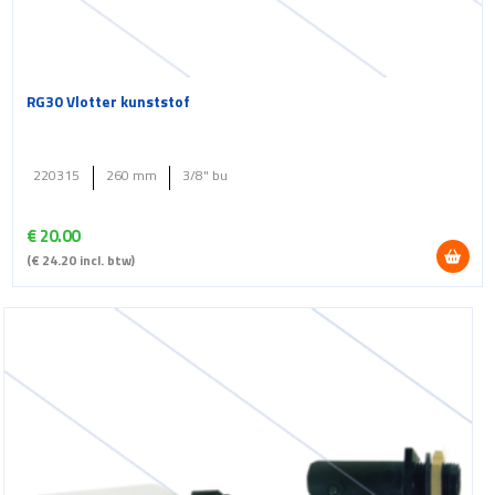
RG30 Vlotter kunststof
220315
260 mm
3/8" bu
€
20.00
(
€
24.20
incl. btw)