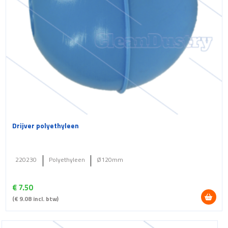
Drijver polyethyleen
220230
Polyethyleen
Ø120mm
€
7.50
(
€
9.08
incl. btw)