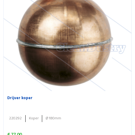
Drijver koper
220292
Koper
Ø180mm
€
77.00