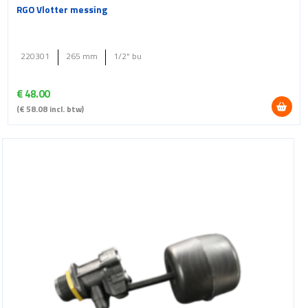
RGO Vlotter messing
220301
265 mm
1/2" bu
€
48.00
(
€
58.08
incl. btw)