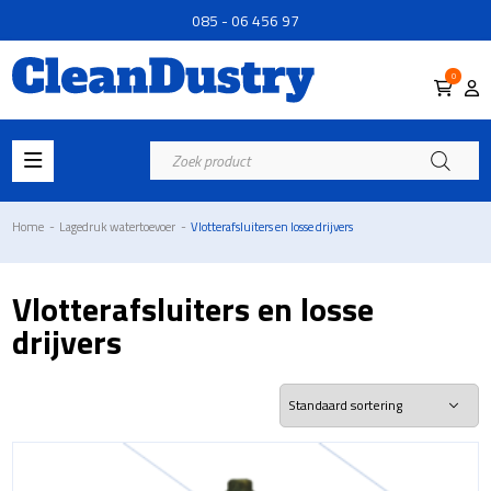
085 - 06 456 97
0
Producten
zoeken
Home
-
Lagedruk watertoevoer
-
Vlotterafsluiters en losse drijvers
Vlotterafsluiters en losse
drijvers