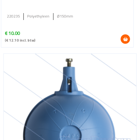
220235
Polyethyleen
Ø150mm
€
10.00
(
€
12.10
incl. btw)