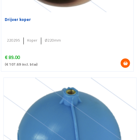
Drijver koper
220295
Koper
Ø220mm
€
89.00
(
€
107.69
incl. btw)