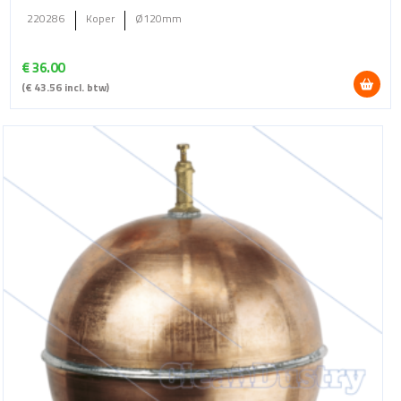
220286
Koper
Ø120mm
€
36.00
(
€
43.56
incl. btw)