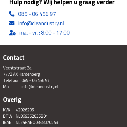
Hulp nodig? Wij helpen u graag verder
085 - 06 456 97
info@cleandustry.nl
ma. - vr. : 8.00 - 17.00
Contact
Vechtstraat 2a
7772 AX Hardenberg
Telefoon
085 - 06 456 97
Mail
info@cleandustry.nl
Overig
KVK
42026205
BTW
NL869362835B01
IBAN
NL24RABO0348070543