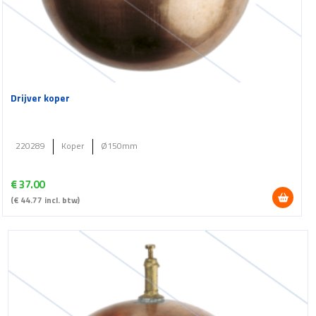
Drijver koper
220289
Koper
Ø150mm
€
37.00
(
€
44.77
incl. btw)