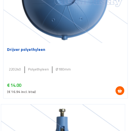
Drijver polyethyleen
220240
Polyethyleen
Ø180mm
€
14.00
(
€
16.94
incl. btw)