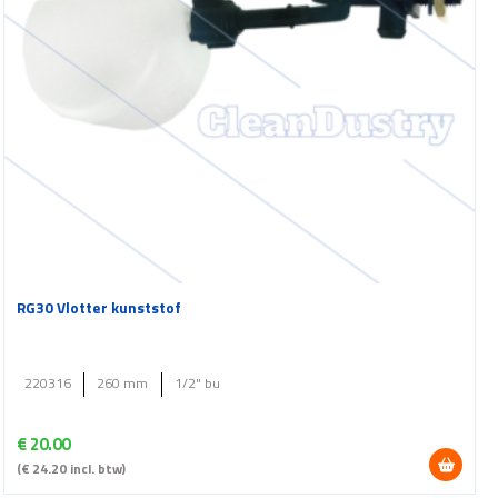
RG30 Vlotter kunststof
220316
260 mm
1/2" bu
€
20.00
(
€
24.20
incl. btw)