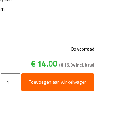
mm
Op voorraad
€
14.00
(
€
16.94
incl. btw)
Drijver
Toevoegen aan winkelwagen
polyethyleen
aantal