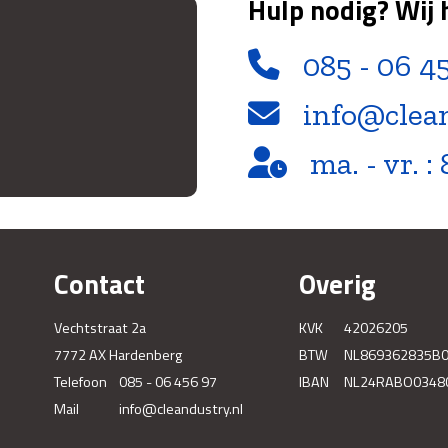
Hulp nodig? Wij 
085 - 06 4
info@clea
ma. - vr. : 
Contact
Overig
Vechtstraat 2a
KVK
42026205
7772 AX Hardenberg
BTW
NL869362835B
Telefoon
085 - 06 456 97
IBAN
NL24RABO0348
Mail
info@cleandustry.nl