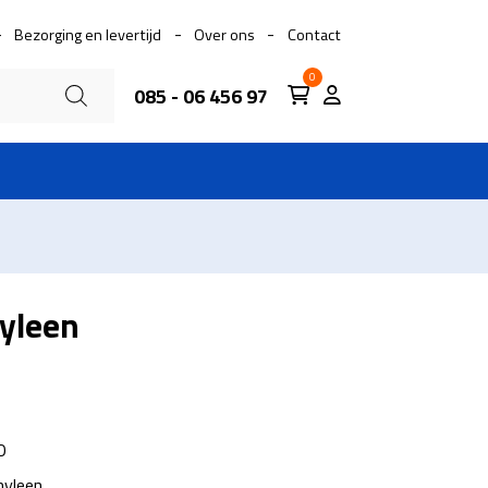
Bezorging en levertijd
Over ons
Contact
0
085 - 06 456 97
hyleen
0
hyleen