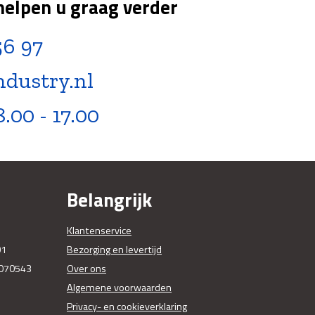
helpen u graag verder
56 97
ndustry.nl
8.00 - 17.00
Belangrijk
Klantenservice
01
Bezorging en levertijd
070543
Over ons
Algemene voorwaarden
Privacy- en cookieverklaring