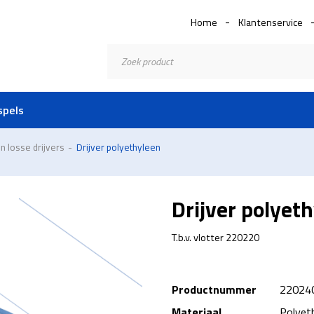
Home
Klantenservice
Producten
zoeken
spels
en losse drijvers
-
Drijver polyethyleen
Drijver polyet
T.b.v. vlotter 220220
Productnummer
22024
Materiaal
Polyet