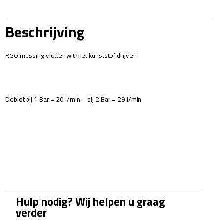
messing
aantal
Beschrijving
RGO messing vlotter wit met kunststof drijver
Debiet bij 1 Bar = 20 l/min – bij 2 Bar = 29 l/min
Hulp nodig? Wij helpen u graag
verder