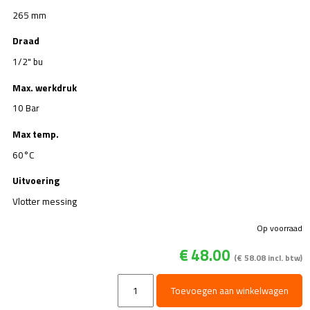
265 mm
Draad
1/2" bu
Max. werkdruk
10 Bar
Max temp.
60°C
Uitvoering
Vlotter messing
Op voorraad
€
48.00
(
€
58.08
incl. btw)
RGO
Toevoegen aan winkelwagen
Vlotter