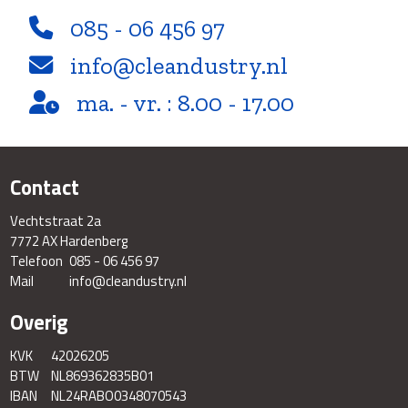
085 - 06 456 97
info@cleandustry.nl
ma. - vr. : 8.00 - 17.00
Contact
Vechtstraat 2a
7772 AX Hardenberg
Telefoon
085 - 06 456 97
Mail
info@cleandustry.nl
Overig
KVK
42026205
BTW
NL869362835B01
IBAN
NL24RABO0348070543