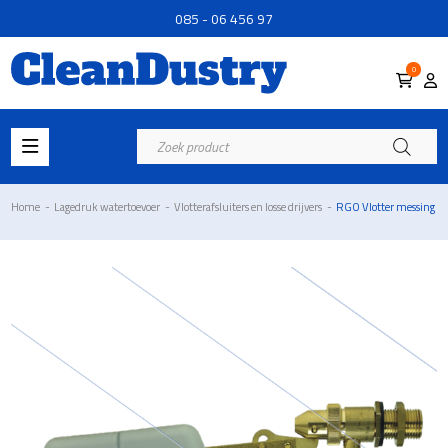
085 - 06 456 97
0
Producten
zoeken
Home
-
Lagedruk watertoevoer
-
Vlotterafsluiters en losse drijvers
-
RGO Vlotter messing