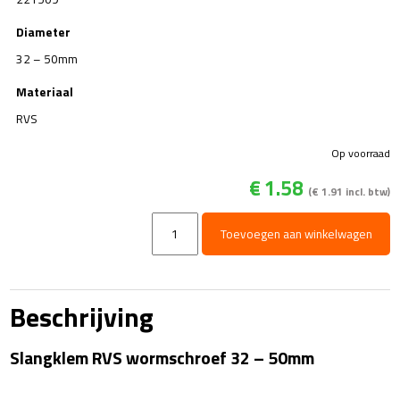
Diameter
32 – 50mm
Materiaal
RVS
Op voorraad
€
1.58
(
€
1.91
incl. btw)
Slangklem
Toevoegen aan winkelwagen
RVS
32
-
50mm
Beschrijving
aantal
Slangklem RVS wormschroef 32 – 50mm