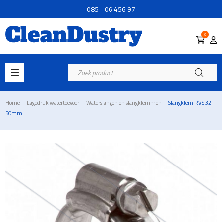
085 - 06 456 97
0
Producten
zoeken
Home
-
Lagedruk watertoevoer
-
Waterslangen en slangklemmen
-
Slangklem RVS 32 –
50mm