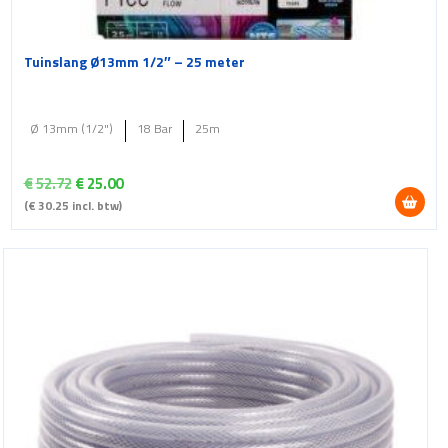
Tuinslang Ø13mm 1/2″ – 25 meter
Ø 13mm (1/2")
18 Bar
25m
Oorspronkelijke
Huidige
€
52.72
€
25.00
prijs
prijs
(
€
30.25
incl. btw)
was:
is:
€52.72.
€25.00.