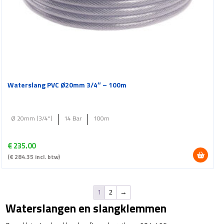
Waterslang PVC Ø20mm 3/4″ – 100m
Ø 20mm (3/4")
14 Bar
100m
€
235.00
(
€
284.35
incl. btw)
1
2
→
Waterslangen en slangklemmen