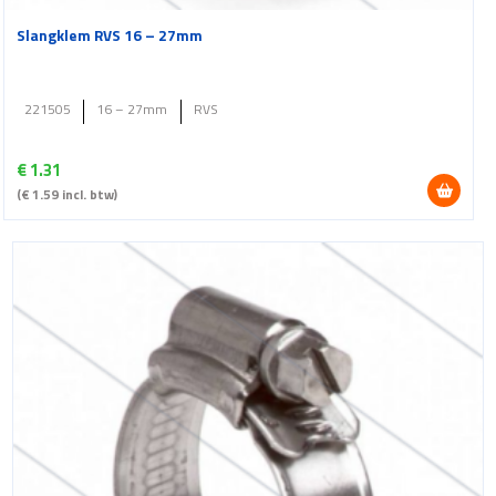
Slangklem RVS 16 – 27mm
221505
16 – 27mm
RVS
€
1.31
(
€
1.59
incl. btw)