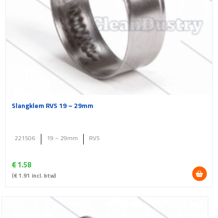
Slangklem RVS 19 – 29mm
221506
19 – 29mm
RVS
€
1.58
(
€
1.91
incl. btw)