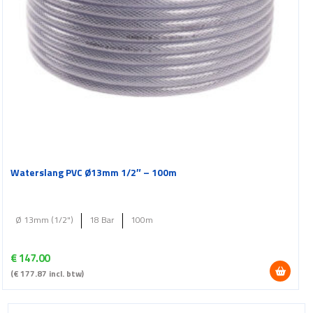
Waterslang PVC Ø13mm 1/2″ – 100m
Ø 13mm (1/2")
18 Bar
100m
€
147.00
(
€
177.87
incl. btw)