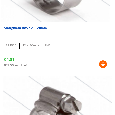
Slangklem RVS 12 – 20mm
221503
12 – 20mm
RVS
€
1.31
(
€
1.59
incl. btw)