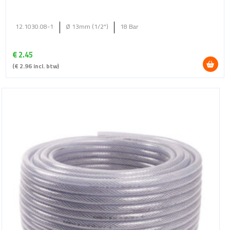
12.1030.08-1
Ø 13mm (1/2")
18 Bar
€
2.45
(
€
2.96
incl. btw)