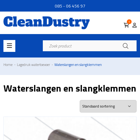
085 - 06 456 97
0
Producten
zoeken
Home
-
Lagedruk watertoevoer
-
Waterslangen en slangklemmen
Waterslangen en slangklemmen