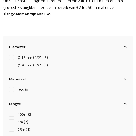
Onze kleinste slangklem heeft een bereik van 10 tot 16 mm en onze
grootste slangklem heeft een bereik van 32 tot 50 mm al onze
slangklemmen zijn van RVS
Diameter
Ø 13mm (1/2")
(3)
Ø 20mm (3/4")
(2)
Materiaal
RVS
(8)
Lengte
100m
(2)
1m
(2)
25m
(1)