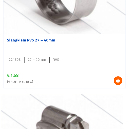
Slangklem RVS 27 – 40mm
221508
27 – 40mm
RVS
€
1.58
(
€
1.91
incl. btw)