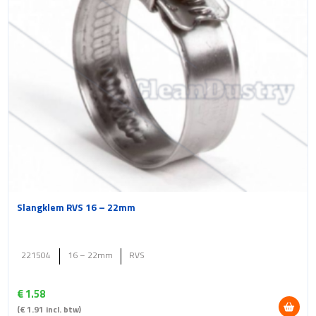
Slangklem RVS 16 – 22mm
221504
16 – 22mm
RVS
€
1.58
(
€
1.91
incl. btw)