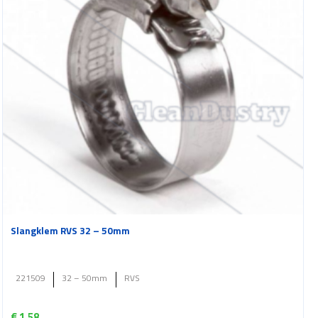
Slangklem RVS 32 – 50mm
221509
32 – 50mm
RVS
€
1.58