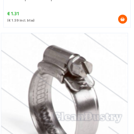
€
1.31
(
€
1.59
incl. btw)