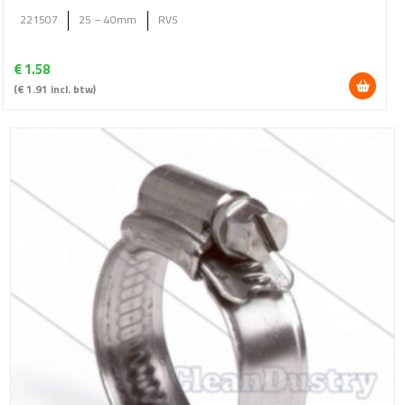
221507
25 – 40mm
RVS
€
1.58
(
€
1.91
incl. btw)