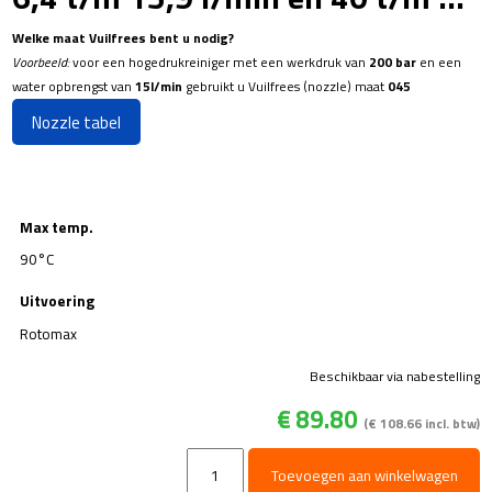
Welke maat Vuilfrees bent u nodig?
Voorbeeld:
voor een hogedrukreiniger met een werkdruk van
200 bar
en een
water opbrengst van
15l/min
gebruikt u Vuilfrees (nozzle) maat
045
Nozzle tabel
Max temp.
90°C
Uitvoering
Rotomax
Beschikbaar via nabestelling
€
89.80
(
€
108.66
incl. btw)
Rotomax
Toevoegen aan winkelwagen
2