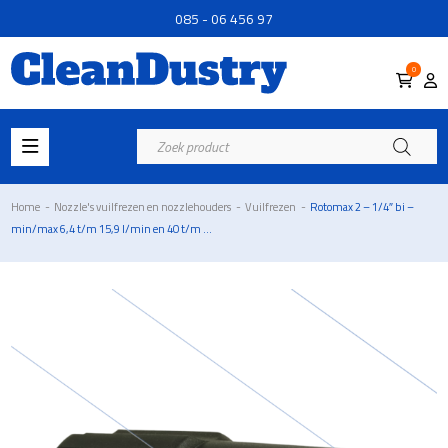
085 - 06 456 97
0
Producten
zoeken
Home
-
Nozzle's vuilfrezen en nozzlehouders
-
Vuilfrezen
-
Rotomax 2 – 1/4″ bi –
min/max 6,4 t/m 15,9 l/min en 40 t/m ...