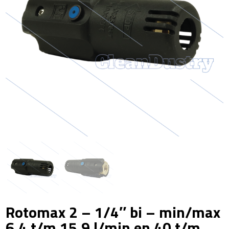
Rotomax 2 – 1/4″ bi – min/max
6,4 t/m 15,9 l/min en 40 t/m ...