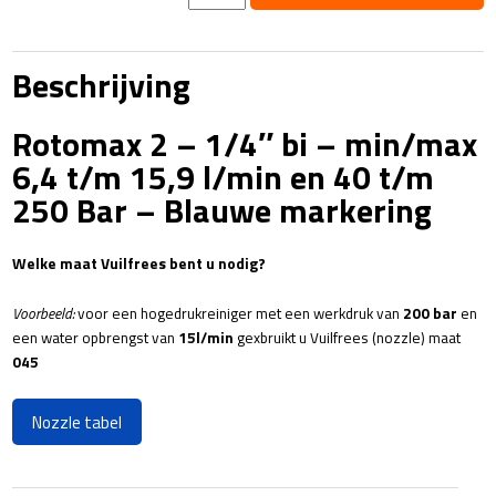
-
1/4"
bi
Beschrijving
-
min/max
Rotomax 2 – 1/4″ bi – min/max
6,4
t/m
6,4 t/m 15,9 l/min en 40 t/m
15,9
250 Bar – Blauwe markering
l/min
en
40
Welke maat Vuilfrees bent u nodig?
t/m
250
Voorbeeld:
voor een hogedrukreiniger met een werkdruk van
200 bar
en
Bar
een water opbrengst van
15l/min
gexbruikt u Vuilfrees (nozzle) maat
-
045
Blauwe
markering
Nozzle tabel
aantal