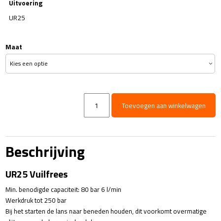
Uitvoering
UR25
Maat
UR25
Toevoegen aan winkelwagen
Vuilfrees
-
max
250
Beschrijving
Bar
aantal
UR25 Vuilfrees
Min. benodigde capaciteit: 80 bar 6 l/min
Werkdruk tot 250 bar
Bij het starten de lans naar beneden houden, dit voorkomt overmatige