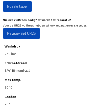
Nozzle tabel
Nieuwe vuilfrees nodig? of wordt het reparatie!
Voor de UR25 vuilfrees hebben wij ook reparatie/revisie setjes.
Revisie-Set UR25
Werkdruk
250 bar
Schroefdraad
1/4" Binnendraad
Max temp.
90°C
Graden
20º