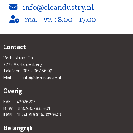
info@cleandustry.nl
ma. - vr. : 8.00 - 17.00
Contact
Vechtstraat 2a
7772 AX Hardenberg
Telefoon
085 - 06 456 97
Mail
info@cleandustry.nl
Overig
KVK
42026205
BTW
NL869362835B01
IBAN
NL24RABO0348070543
Belangrijk