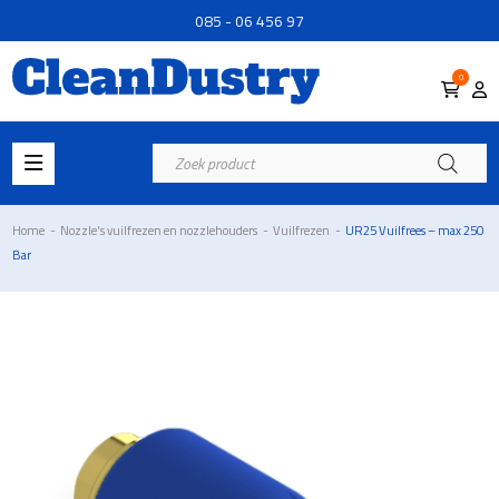
085 - 06 456 97
0
Producten
zoeken
Home
-
Nozzle's vuilfrezen en nozzlehouders
-
Vuilfrezen
-
UR25 Vuilfrees – max 250
Bar