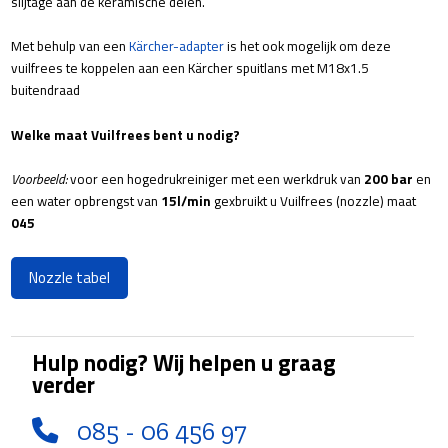
slijtage aan de keramische delen.
Met behulp van een
Kärcher-adapter
is het ook mogelijk om deze
vuilfrees te koppelen aan een Kärcher spuitlans met M18x1.5
buitendraad
Welke maat Vuilfrees bent u nodig?
Voorbeeld:
voor een hogedrukreiniger met een werkdruk van
200 bar
en
een water opbrengst van
15l/min
gexbruikt u Vuilfrees (nozzle) maat
045
Nozzle tabel
Hulp nodig? Wij helpen u graag
verder
085 - 06 456 97