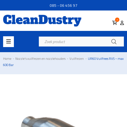
085 - 06 456 97
0
Producten
zoeken
Home
-
Nozzle's vuilfrezen en nozzlehouders
-
Vuilfrezen
-
UR60 Vuilfrees RVS – max
600 Bar