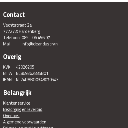
Contact
Vechtstraat 2a
7772 AX Hardenberg
Telefoon
085 - 06 456 97
Mail
info@cleandustry.nl
Overig
KVK
42026205
BTW
NL869362835B01
IBAN
NL24RABO0348070543
Belangrijk
Klantenservice
Bezorging en levertijd
Over ons
Algemene voorwaarden