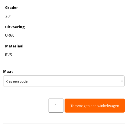
Graden
20º
Uitvoering
UR60
Materiaal
RVS
Maat
UR60
Toevoegen aan winkelwagen
Vuilfrees
RVS
-
max