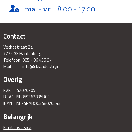
ma. - vr. : 8.00 - 17.00
Contact
Vechtstraat 2a
7772 AX Hardenberg
Telefoon
085 - 06 456 97
Mail
info@cleandustry.nl
Overig
KVK
42026205
BTW
NL869362835B01
IBAN
NL24RABO0348070543
Belangrijk
Klantenservice