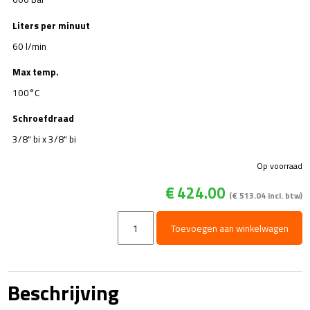
Liters per minuut
60 l/min
Max temp.
100°C
Schroefdraad
3/8" bi x 3/8" bi
Op voorraad
€
424.00
(
€
513.04
incl. btw)
RL600
Toevoegen aan winkelwagen
-
Hogedrukpistool
-
600bar
Beschrijving
aantal