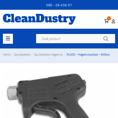
085 - 06 456 97
0
Producten
zoeken
Home
-
Spuitpistolen
-
Spuitpistolen hogedruk
-
RL600 – Hogedrukpistool – 600bar