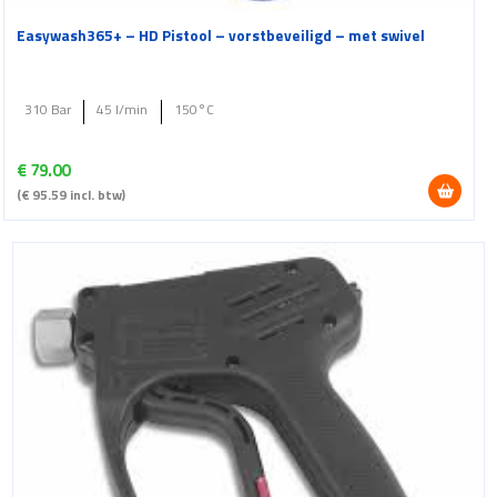
Easywash365+ – HD Pistool – vorstbeveiligd – met swivel
310 Bar
45 l/min
150°C
€
79.00
(
€
95.59
incl. btw)