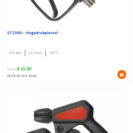
ST2300 – Hogedrukpistool
310 Bar
45 l/min
150°C
€
45.00
Vanaf
(
€
54.45
incl. btw)
Dit
product
heeft
meerdere
variaties.
Deze
optie
kan