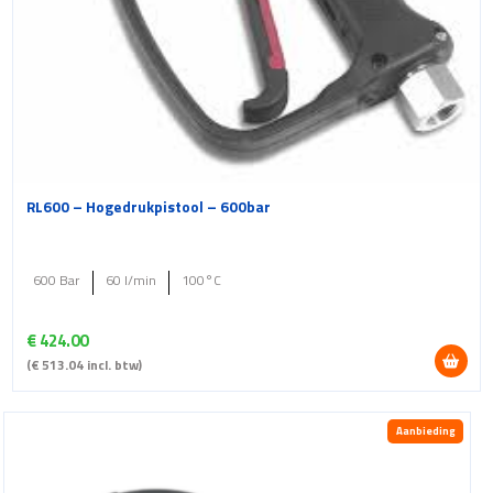
RL600 – Hogedrukpistool – 600bar
600 Bar
60 l/min
100°C
€
424.00
(
€
513.04
incl. btw)
Aanbieding