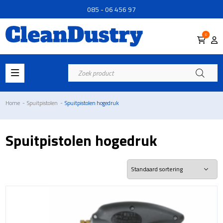
085 - 06 456 97
0
Producten
zoeken
Home
-
Spuitpistolen
-
Spuitpistolen hogedruk
Spuitpistolen hogedruk