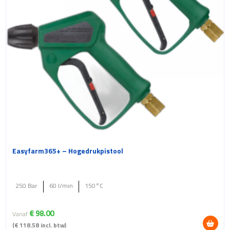
gekozen
worden
op
de
productpagina
Easyfarm365+ – Hogedrukpistool
250 Bar
60 l/min
150°C
€
98.00
Vanaf
(
€
118.58
incl. btw)