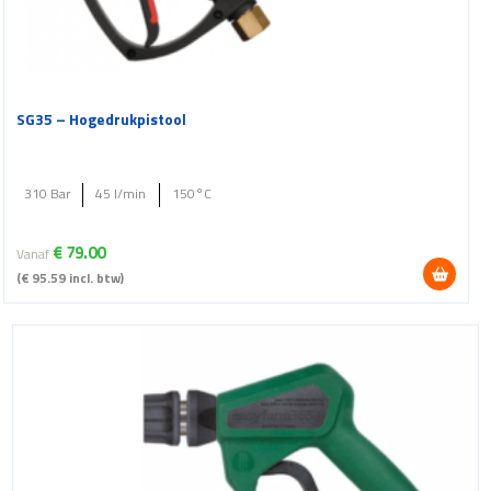
SG35 – Hogedrukpistool
310 Bar
45 l/min
150°C
€
79.00
Vanaf
(
€
95.59
incl. btw)
Dit
product
heeft
meerdere
variaties.
Deze
optie
kan