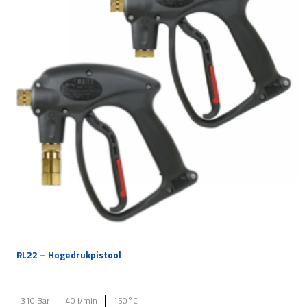
RL22 – Hogedrukpistool
310 Bar
40 l/min
150°C