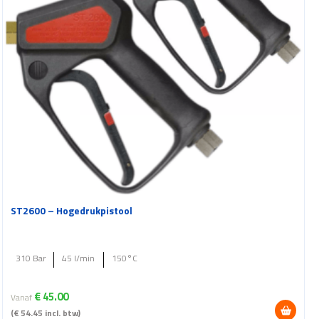
gekozen
worden
op
de
productpagina
ST2600 – Hogedrukpistool
310 Bar
45 l/min
150°C
€
45.00
Vanaf
(
€
54.45
incl. btw)