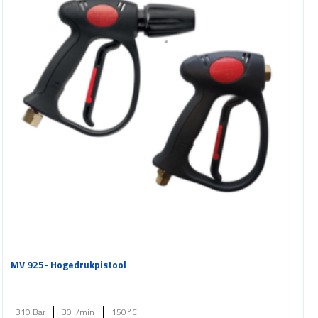
MV 925- Hogedrukpistool
310 Bar
30 l/min
150°C