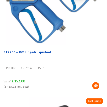
productpagina
ST2700 – RVS Hogedrukpistool
310 Bar
45 l/min
150°C
€
152.00
Vanaf
(
€
183.92
incl. btw)
Dit
product
Aanbieding
heeft