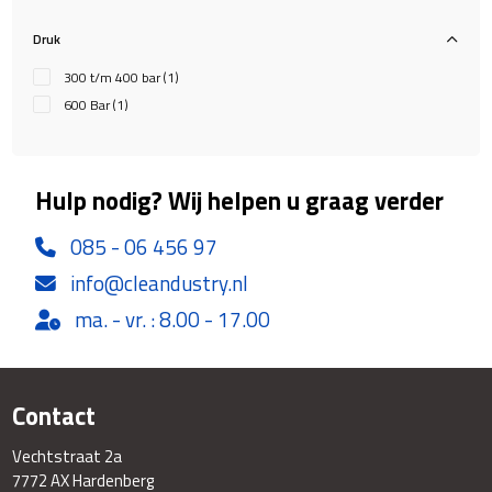
Druk
300 t/m 400 bar
(1)
600 Bar
(1)
Hulp nodig? Wij helpen u graag verder
085 - 06 456 97
info@cleandustry.nl
ma. - vr. : 8.00 - 17.00
Contact
Vechtstraat 2a
7772 AX Hardenberg