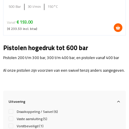
500 Bar
30 l/min
150°C
€
193.00
Vanaf
(
€
233.53
incl. btw)
Dit
product
Pistolen hogedruk tot 600 bar
heeft
meerdere
Pistolen 200 t/m 300 bar, 300 t/m 400 bar, en pistolen vanaf 400 bar
variaties.
Deze
Al onze pistolen zijn voorzien van een swivel tenzij anders aangegeven.
optie
kan
gekozen
worden
op
Uitvoering
de
productpagina
Draaikoppeling / Swivel
(6)
Vaste aansluiting
(5)
Vorstbeveiligd
(1)