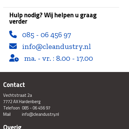
Hulp nodig? Wij helpen u graag
verder
085 - 06 456 97
info@cleandustry.nl
ma. - vr. : 8.00 - 17.00
Contact
Vechtstraat 2a
7772 AX Hardenberg
Telefoon
085 - 06 456 97
Mail
info@cleandustry.nl
Overig