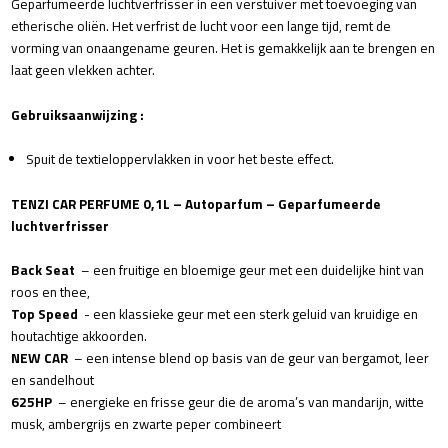
Geparfumeerde luchtverfrisser in een verstuiver met toevoeging van
etherische oliën. Het verfrist de lucht voor een lange tijd, remt de
vorming van onaangename geuren. Het is gemakkelijk aan te brengen en
laat geen vlekken achter.
Gebruiksaanwijzing :
Spuit de textieloppervlakken in voor het beste effect.
TENZI CAR PERFUME 0,1L – Autoparfum – Geparfumeerde
luchtverfrisser
Back Seat
– een fruitige en bloemige geur met een duidelijke hint van
roos en thee,
Top Speed
​​- een klassieke geur met een sterk geluid van kruidige en
houtachtige akkoorden.
NEW CAR
– een intense blend op basis van de geur van bergamot, leer
en sandelhout
625HP
– energieke en frisse geur die de aroma’s van mandarijn, witte
musk, ambergrijs en zwarte peper combineert