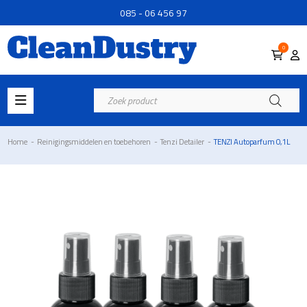
085 - 06 456 97
0
Producten
zoeken
Home
-
Reinigingsmiddelen en toebehoren
-
Tenzi Detailer
-
TENZI Autoparfum 0,1L