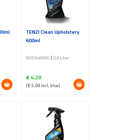
00ml
TENZI Clean Upholstery
600ml
AD034B600
0,6 Liter
€
4.20
(
€
5.08
incl. btw)