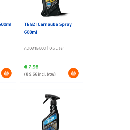
 600ml
TENZI Carnauba Spray
600ml
AD031B600
0,6 Liter
€
7.98
(
€
9.66
incl. btw)