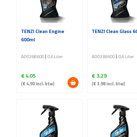
kan
gekozen
worden
TENZI Clean Engine
TENZI Clean Glass 6
op
600ml
de
productpagina
AD026B600
0,6 Liter
AD033B600
0,6 Liter
€
4.05
€
3.29
(
€
4.90
incl. btw)
(
€
3.98
incl. btw)