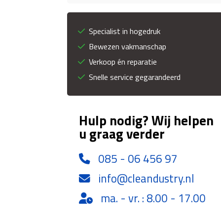
Specialist in hogedruk
Bewezen vakmanschap
Verkoop én reparatie
Snelle service gegarandeerd
Hulp nodig? Wij helpen
u graag verder
085 - 06 456 97
info@cleandustry.nl
ma. - vr. : 8.00 - 17.00