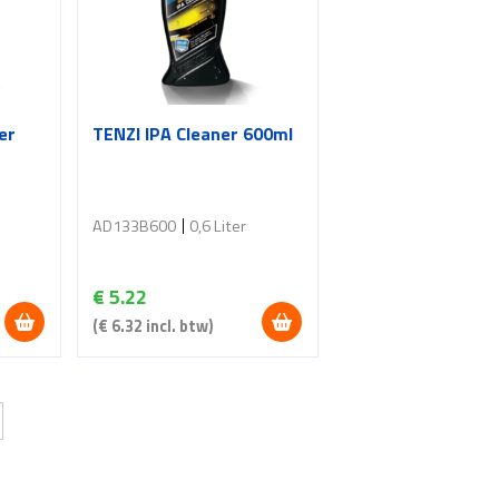
er
TENZI IPA Cleaner 600ml
AD133B600
0,6 Liter
€
5.22
(
€
6.32
incl. btw)