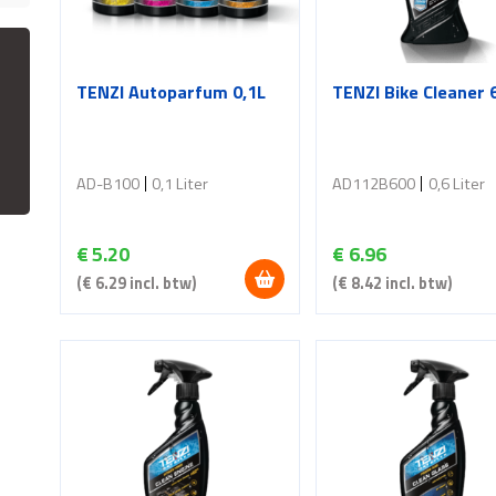
TENZI Autoparfum 0,1L
TENZI Bike Cleaner
AD-B100
0,1 Liter
AD112B600
0,6 Liter
€
5.20
€
6.96
(
€
6.29
incl. btw)
(
€
8.42
incl. btw)
Dit
product
heeft
meerdere
variaties.
Deze
optie