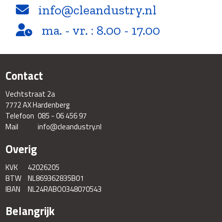
info@cleandustry.nl
ma. - vr. : 8.00 - 17.00
Contact
Vechtstraat 2a
7772 AX Hardenberg
Telefoon
085 - 06 456 97
Mail
info@cleandustry.nl
Overig
KVK
42026205
BTW
NL869362835B01
IBAN
NL24RABO0348070543
Belangrijk