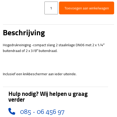
HD
Toevoegen aan winkelwagen
slang
DN06
-
2
Beschrijving
x
Buitendraad
aantal
Hogedrukreiniging -compact slang 2 staalinlage DN06 met 2 x 1/4″
buitendraad of 2 x 3/8″ buitendraad.
Inclusief een knikbeschermer aan ieder uiteinde.
Hulp nodig? Wij helpen u graag
verder
085 - 06 456 97