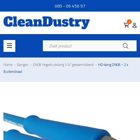
085 - 06 456 97
0
Producten
zoeken
Home
-
Slangen
-
DN06 Hogedrukslang 1/4" geassembleerd
-
HD slang DN06 – 2 x
Buitendraad