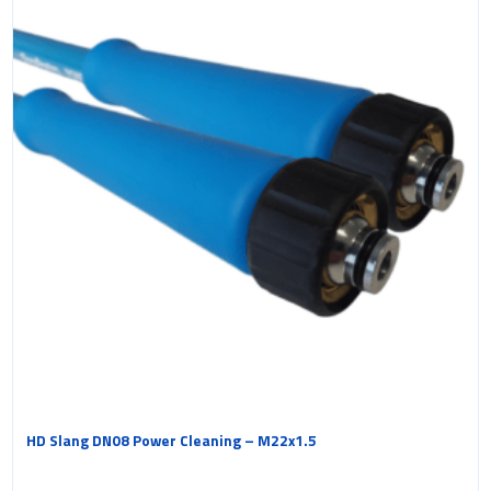
HD Slang DN08 Power Cleaning – M22x1.5