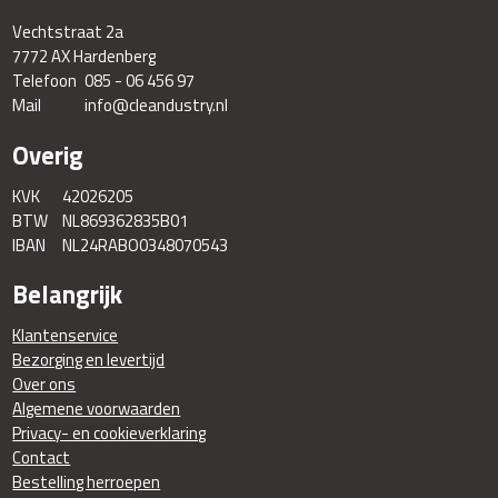
Vechtstraat 2a
7772 AX Hardenberg
Telefoon
085 - 06 456 97
Mail
info@cleandustry.nl
Overig
KVK
42026205
BTW
NL869362835B01
IBAN
NL24RABO0348070543
Belangrijk
Klantenservice
Bezorging en levertijd
Over ons
Algemene voorwaarden
Privacy- en cookieverklaring
Contact
Bestelling herroepen