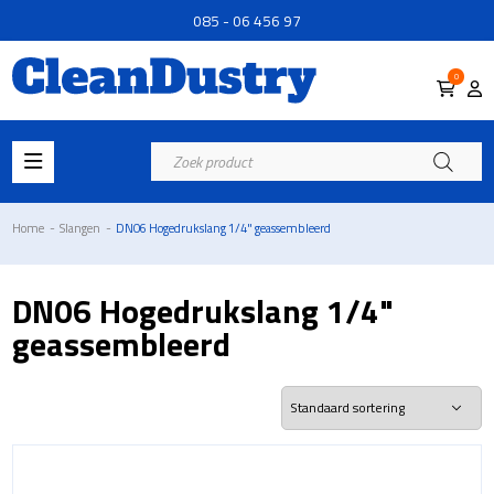
085 - 06 456 97
0
Producten
zoeken
Home
-
Slangen
-
DN06 Hogedrukslang 1/4" geassembleerd
DN06 Hogedrukslang 1/4"
geassembleerd