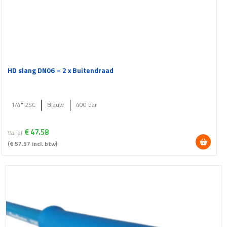
HD slang DN06 – 2 x Buitendraad
1/4" 2SC
Blauw
400 bar
€
47.58
Vanaf
(
€
57.57
incl. btw)
Dit
product
heeft
meerdere
variaties.
Deze
optie