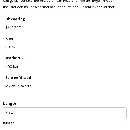
dan gerust contact met ons op en dan bespreken we de mogelijkheden.
Inclusief een knikbeschermer aan ieder uiteinde. Geschikt voor Karcher
Uitvoering
1/4" 2SC
Kleur
Blauw
Werkdruk
400 bar
Schroefdraad
M22x1.5 Wartel
Lengte
Wissen