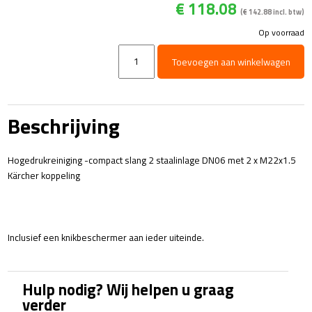
€
118.08
(
€
142.88
incl. btw)
Op voorraad
HD
Toevoegen aan winkelwagen
Slang
DN06
-
2
Beschrijving
x
M22x1.5
Karcher
Hogedrukreiniging -compact slang 2 staalinlage DN06 met 2 x M22x1.5
aantal
Kärcher koppeling
Inclusief een knikbeschermer aan ieder uiteinde.
Hulp nodig? Wij helpen u graag
verder