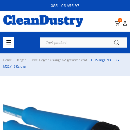
085 - 06 456 97
0
Producten
zoeken
Home
-
Slangen
-
DN06 Hogedrukslang 1/4" geassembleerd
-
HD Slang DN06 – 2 x
M22x1.5 Karcher