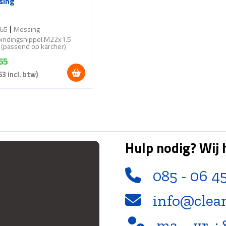
sing
65
Messing
bindingsnippel M22x1.5
(passend op karcher)
65
63
incl. btw)
Hulp nodig? Wij 
085 - 06 4
info@clea
ma. - vr. : 