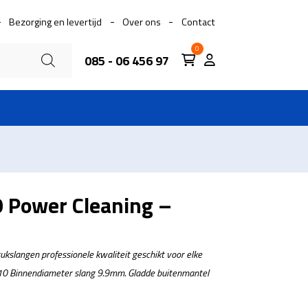
Bezorging en levertijd
Over ons
Contact
0
085 - 06 456 97
 Power Cleaning –
kslangen professionele kwaliteit geschikt voor elke
N10 Binnendiameter slang 9.9mm. Gladde buitenmantel