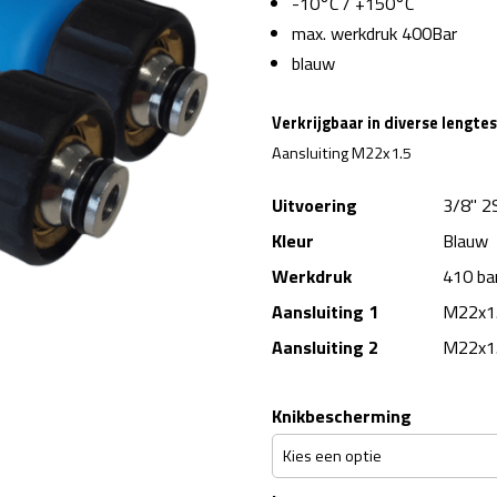
-10°C / +150°C
max. werkdruk 400Bar
blauw
Verkrijgbaar in diverse lengte
Aansluiting M22x1.5
Uitvoering
3/8" 2
Kleur
Blauw
Werkdruk
410 ba
Aansluiting 1
M22x1
Aansluiting 2
M22x1
Knikbescherming