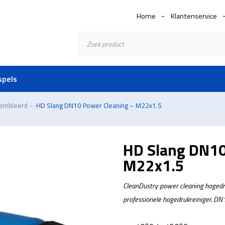
Home
Klantenservice
Producten
zoeken
spels
sembleerd
-
HD Slang DN10 Power Cleaning – M22x1.5
HD Slang DN10
M22x1.5
CleanDustry power cleaning hogedru
professionele hogedrukreiniger. D