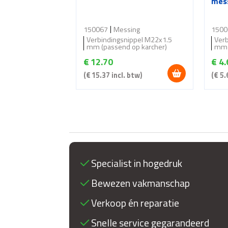
mes
150067
Messing
1500
Verbindingsnippel M22x1.5
Ver
mm (passend op karcher)
mm 
€
12.70
€
4.
(
€
15.37
incl. btw)
(
€
5.
Specialist in hogedruk
Bewezen vakmanschap
Verkoop én reparatie
Snelle service gegarandeerd