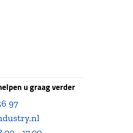
helpen u graag verder
56 97
ndustry.nl
8.00 - 17.00