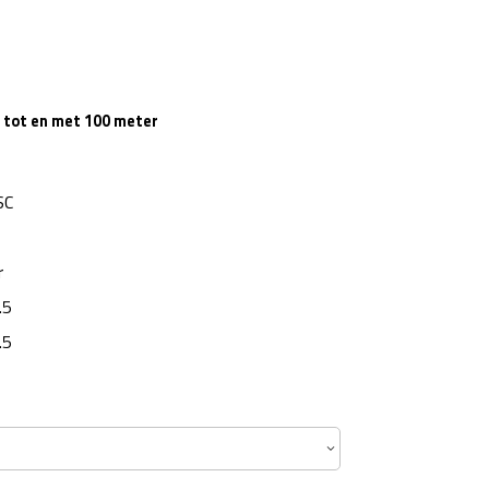
s tot en met 100 meter
SC
r
.5
.5