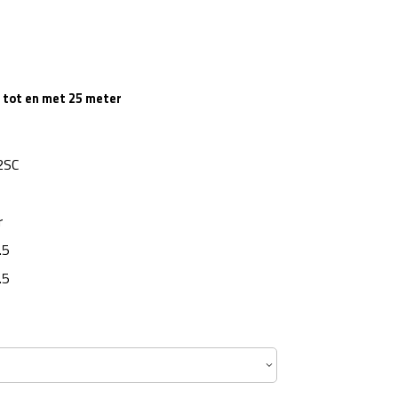
s tot en met 25 meter
2SC
r
.5
.5