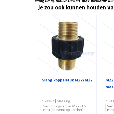
slang 8mm, blauw +150°C max. werkdruk 42
Je zou ook kunnen houden v
Slang koppelstuk M22/M22
M22 
mes
150067
Messing
1500
Verbindingsnippel M22x1.5
Ver
mm (passend op karcher)
mm 