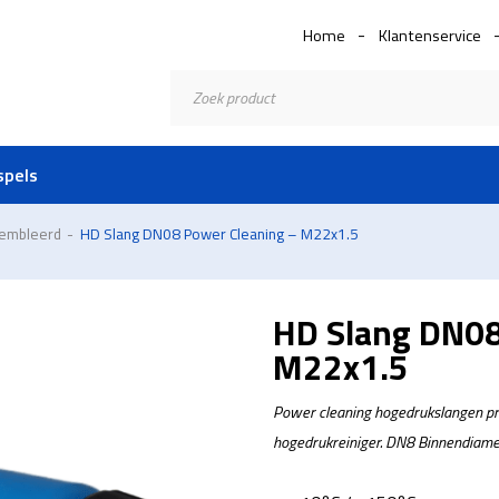
Home
Klantenservice
Producten
zoeken
spels
sembleerd
-
HD Slang DN08 Power Cleaning – M22x1.5
HD Slang DN08
M22x1.5
Power cleaning hogedrukslangen pro
hogedrukreiniger. DN8 Binnendiame