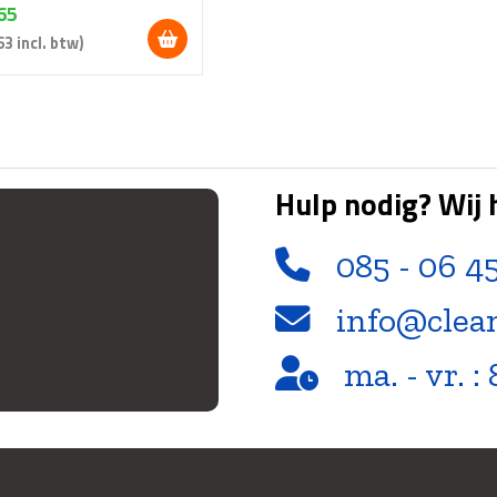
65
63
incl. btw)
Hulp nodig? Wij 
085 - 06 4
info@clea
ma. - vr. : 