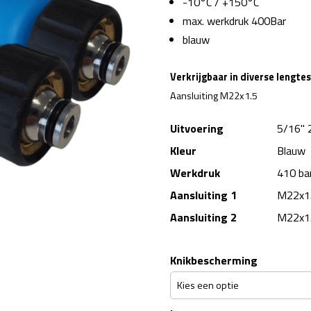
-10°C / +150°C
max. werkdruk 400Bar
blauw
Verkrijgbaar in diverse lengte
Aansluiting M22x1.5
Uitvoering
5/16" 
Kleur
Blauw
Werkdruk
410 ba
Aansluiting 1
M22x1
Aansluiting 2
M22x1
Knikbescherming