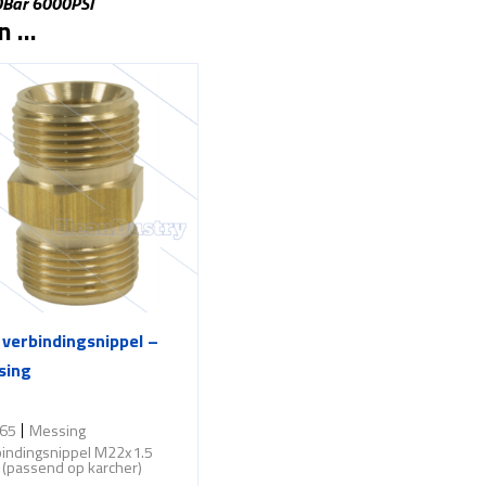
0Bar 6000PSI
an …
verbindingsnippel –
sing
65
Messing
bindingsnippel M22x1.5
(passend op karcher)