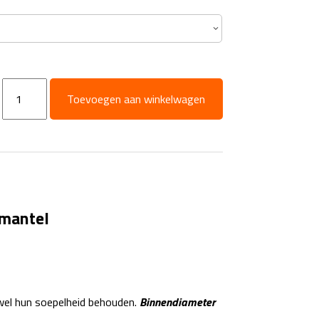
HD
Toevoegen aan winkelwagen
Slang
DN08
Power
Cleaning
-
M22x1.5
nmantel
aantal
 wel hun soepelheid behouden.
Binnendiameter