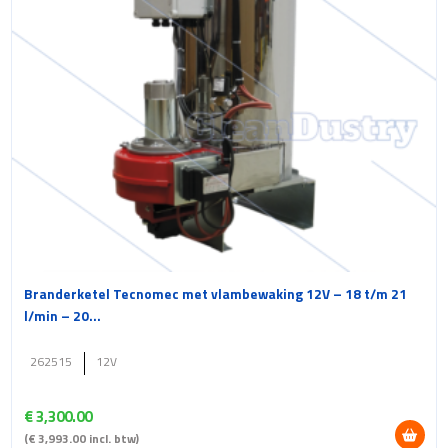
Branderketel Tecnomec met vlambewaking 12V – 18 t/m 21
l/min – 20...
262515
12V
€
3,300.00
(
€
3,993.00
incl. btw)