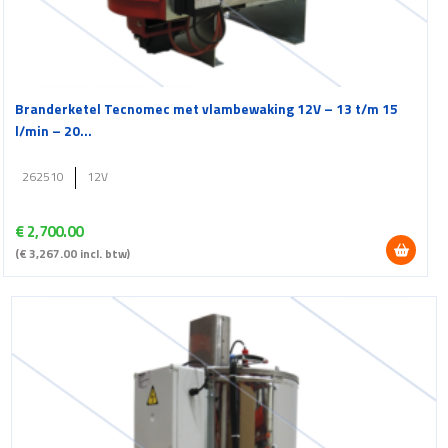
Branderketel Tecnomec met vlambewaking 12V – 13 t/m 15
l/min – 20...
262510
12V
€
2,700.00
(
€
3,267.00
incl. btw)