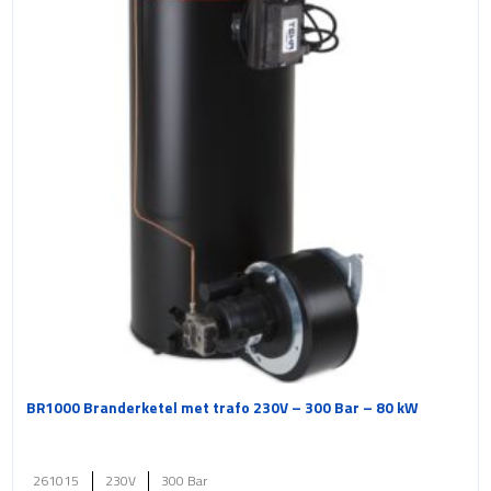
BR1000 Branderketel met trafo 230V – 300 Bar – 80 kW
261015
230V
300 Bar