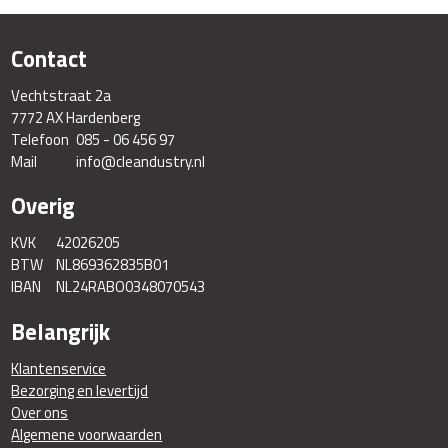
Contact
Vechtstraat 2a
7772 AX Hardenberg
Telefoon
085 - 06 456 97
Mail
info@cleandustry.nl
Overig
KVK
42026205
BTW
NL869362835B01
IBAN
NL24RABO0348070543
Belangrijk
Klantenservice
Bezorging en levertijd
Over ons
Algemene voorwaarden