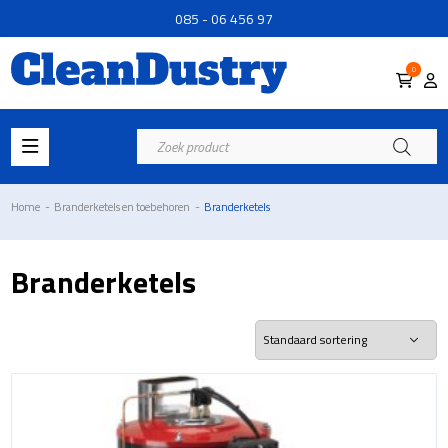
085 - 06 456 97
0
Producten
zoeken
Home
-
Branderketels en toebehoren
-
Branderketels
Branderketels