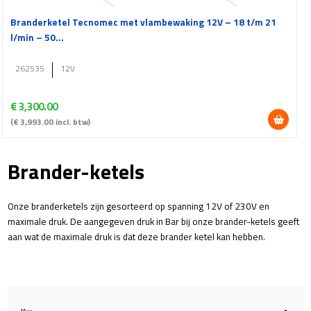
Branderketel Tecnomec met vlambewaking 12V – 18 t/m 21
l/min – 50...
262535
12V
€
3,300.00
(
€
3,993.00
incl. btw)
Brander-ketels
Onze branderketels zijn gesorteerd op spanning 12V of 230V en
maximale druk. De aangegeven druk in Bar bij onze brander-ketels geeft
aan wat de maximale druk is dat deze brander ketel kan hebben.