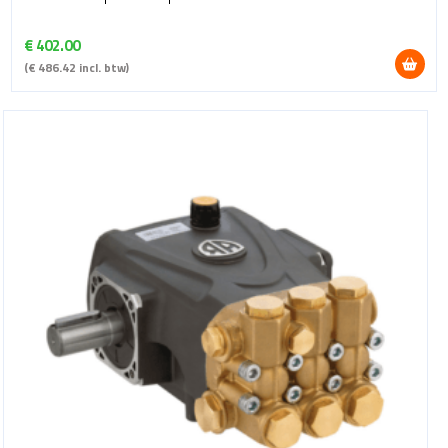
€
402.00
(
€
486.42
incl. btw)