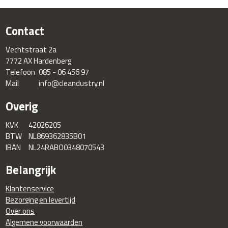
Contact
Vechtstraat 2a
7772 AX Hardenberg
Telefoon
085 - 06 456 97
Mail
info@cleandustry.nl
Overig
KVK
42026205
BTW
NL869362835B01
IBAN
NL24RABO0348070543
Belangrijk
Klantenservice
Bezorging en levertijd
Over ons
Algemene voorwaarden