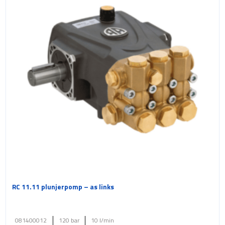
RC 11.11 plunjerpomp – as links
081400012
120 bar
10 l/min