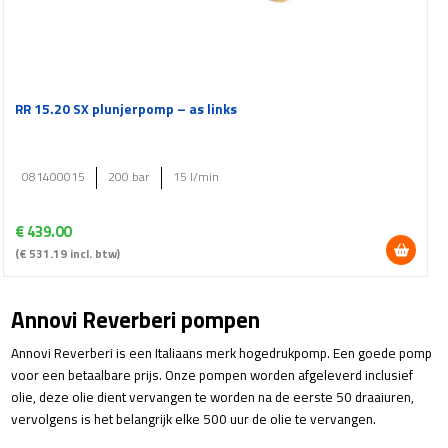
RR 15.20 SX plunjerpomp – as links
081400015
200 bar
15 l/min
€
439.00
(
€
531.19
incl. btw)
Annovi Reverberi pompen
Annovi Reverberi is een Italiaans merk hogedrukpomp. Een goede pomp
voor een betaalbare prijs. Onze pompen worden afgeleverd inclusief
olie, deze olie dient vervangen te worden na de eerste 50 draaiuren,
vervolgens is het belangrijk elke 500 uur de
olie
te vervangen.