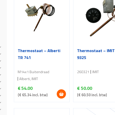
Thermostaat – Alberti
Thermostaat – IMIT
TR 741
9325
M14x1 Buitendraad
260321
IMIT
Alberti, IMIT
€
54.00
€
50.00
(
€
65.34
incl. btw)
(
€
60.50
incl. btw)