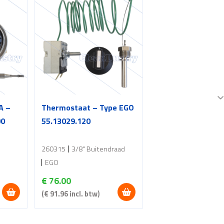
A –
Thermostaat – Type EGO
00
55.13029.120
260315
3/8" Buitendraad
EGO
€
76.00
(
€
91.96
incl. btw)