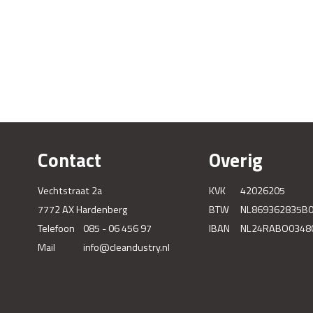
Contact
Overig
Vechtstraat 2a
KVK
42026205
7772 AX Hardenberg
BTW
NL869362835B
Telefoon
085 - 06 456 97
IBAN
NL24RABO0348
Mail
info@cleandustry.nl