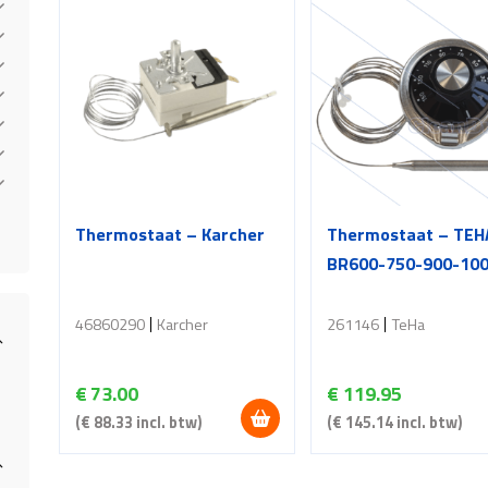
Thermostaat – Karcher
Thermostaat – TEH
BR600-750-900-10
46860290
Karcher
261146
TeHa
€
73.00
€
119.95
(
€
88.33
incl. btw)
(
€
145.14
incl. btw)