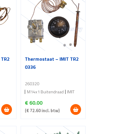
 TR2
Thermostaat – IMIT TR2
0336
260320
M14x1 Buitendraad
IMIT
€
60.00
(
€
72.60
incl. btw)