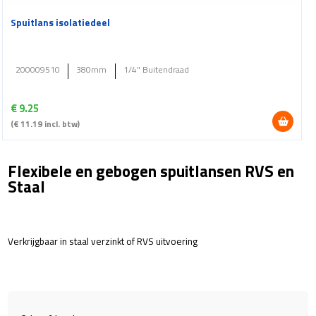
Spuitlans isolatiedeel
200009510
380mm
1/4" Buitendraad
€
9.25
(
€
11.19
incl. btw)
Flexibele en gebogen spuitlansen RVS en
Staal
Verkrijgbaar in staal verzinkt of RVS uitvoering