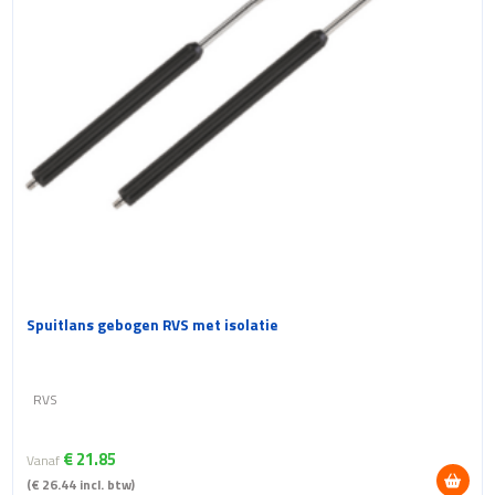
gekozen
worden
op
de
productpagina
Spuitlans gebogen RVS met isolatie
RVS
€
21.85
Vanaf
(
€
26.44
incl. btw)