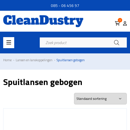
085 - 06 456 97
0
Producten
zoeken
Home
-
Lansen en lanskoppelingen
-
Spuitlansen gebogen
Spuitlansen gebogen