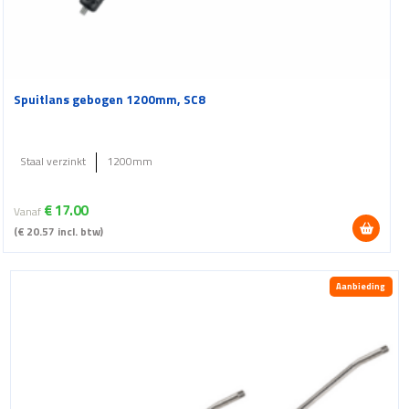
Spuitlans gebogen 1200mm, SC8
Staal verzinkt
1200mm
€
17.00
Vanaf
(
€
20.57
incl. btw)
Dit
product
Aanbieding
heeft
meerdere
variaties.
Deze
optie
kan