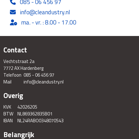
085 - 06 456 97
info@cleandustry.nl
ma. - vr. : 8.00 - 17.00
Contact
Vechtstraat 2a
7772 AX Hardenberg
Telefoon
085 - 06 456 97
Mail
info@cleandustry.nl
Overig
KVK
42026205
BTW
NL869362835B01
IBAN
NL24RABO0348070543
Belangrijk