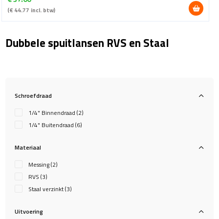
(
€
44.77
incl. btw)
Dubbele spuitlansen RVS en Staal
Schroefdraad
1/4" Binnendraad
(2)
1/4" Buitendraad
(6)
Materiaal
Messing
(2)
RVS
(3)
Staal verzinkt
(3)
Uitvoering