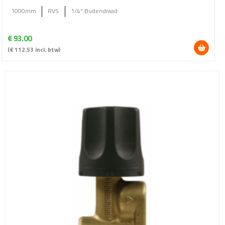
1000mm
RVS
1/4" Buitendraad
€
93.00
(
€
112.53
incl. btw)