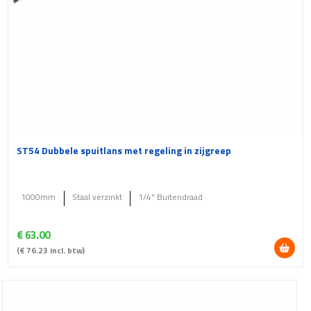
ST54 Dubbele spuitlans met regeling in zijgreep
1000mm
Staal verzinkt
1/4" Buitendraad
€
63.00
(
€
76.23
incl. btw)