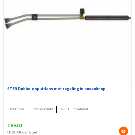
ST53 Dubbele spuitlans met regeling in bovenknop
1000mm
Staal verzinkt
1/4" Buitendraad
€
69.00
(
€
83.49
incl. btw)