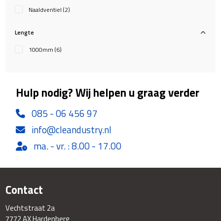
Naaldventiel
(2)
Lengte
1000mm
(6)
Hulp nodig? Wij helpen u graag verder
085 - 06 456 97
info@cleandustry.nl
ma. - vr. : 8.00 - 17.00
Contact
Vechtstraat 2a
7772 AX Hardenberg