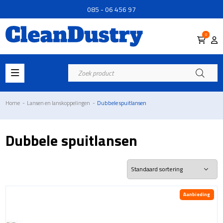
085 - 06 456 97
0
Producten
zoeken
Home
-
Lansen en lanskoppelingen
-
Dubbele spuitlansen
Dubbele spuitlansen
Aanbieding