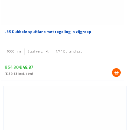
L35 Dubbele spuitlans met regeling in zijgreep
1000mm
Staal verzinkt
1/4" Buitendraad
Oorspronkelijke
Huidige
€
54.30
€
48.87
prijs
prijs
(
€
59.13
incl. btw)
was:
is:
€54.30.
€48.87.