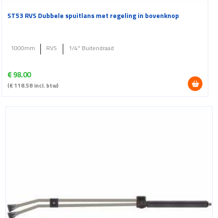
ST53 RVS Dubbele spuitlans met regeling in bovenknop
1000mm
RVS
1/4" Buitendraad
€
98.00
(
€
118.58
incl. btw)