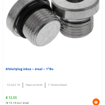
Afsluitplug inbus – staal – 1″Bu
52.402.16
Staal verzinkt
1" Buitendraad
€
12.55
(
€
15.19
incl. btw)