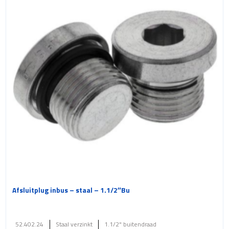
Afsluitplug inbus – staal – 1.1/2″Bu
52.402.24
Staal verzinkt
1.1/2" buitendraad