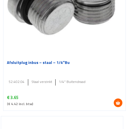
Afsluitplug inbus – staal – 1/4″Bu
52.402.04
Staal verzinkt
1/4" Buitendraad
€
3.65
(
€
4.42
incl. btw)