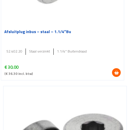
Afsluitplug inbus – staal – 1.1/4″Bu
52.402.20
Staal verzinkt
1.1/4" Buitendraad
€
30.00
(
€
36.30
incl. btw)