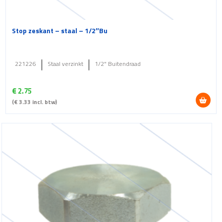
Stop zeskant – staal – 1/2″Bu
221226
Staal verzinkt
1/2" Buitendraad
€
2.75
(
€
3.33
incl. btw)