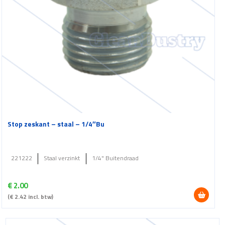
Stop zeskant – staal – 1/4″Bu
221222
Staal verzinkt
1/4" Buitendraad
€
2.00
(
€
2.42
incl. btw)