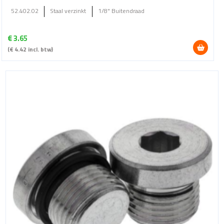
52.402.02
Staal verzinkt
1/8" Buitendraad
€
3.65
(
€
4.42
incl. btw)