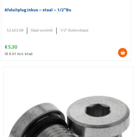
Afsluitplug inbus – staal – 1/2″Bu
52.402.08
Staal verzinkt
1/2" Buitendraad
€
5.30
(
€
6.41
incl. btw)