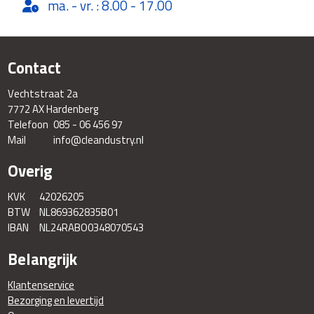
ma. - vr. : 8.00 - 17.00
Contact
Vechtstraat 2a
7772 AX Hardenberg
Telefoon
085 - 06 456 97
Mail
info@cleandustry.nl
Overig
KVK
42026205
BTW
NL869362835B01
IBAN
NL24RABO0348070543
Belangrijk
Klantenservice
Bezorging en levertijd