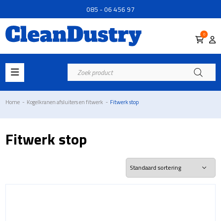
085 - 06 456 97
0
Producten
zoeken
Home
-
Kogelkranen afsluiters en fitwerk
-
Fitwerk stop
Fitwerk stop