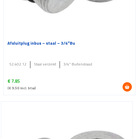
Afsluitplug inbus – staal – 3/4″Bu
52.402.12
Staal verzinkt
3/4" Buitendraad
€
7.85
(
€
9.50
incl. btw)