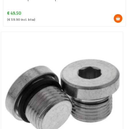
€
49.50
(
€
59.90
incl. btw)