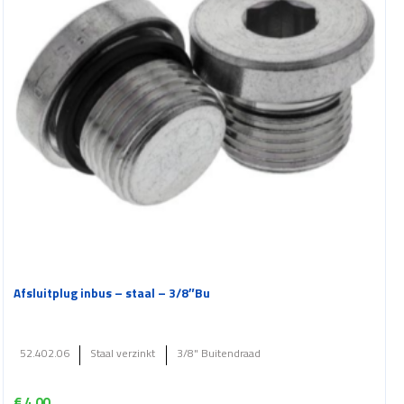
Afsluitplug inbus – staal – 3/8″Bu
52.402.06
Staal verzinkt
3/8" Buitendraad
€
4.00