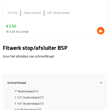
221224
Staal verzinkt
3/8" Buitendraad
€
2.50
(
€
3.03
incl. btw)
Fitwerk stop/afsluiter BSP
Voor het afsluiten van schroefdraad
Schroefdraad
1" Buitendraad
(1)
1.1/2" buitendraad
(1)
1.1/4" Buitendraad
(1)
1/2" Buitendraad
(2)