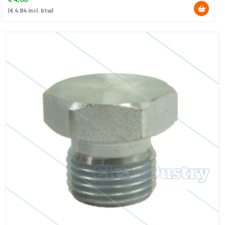
(
€
4.84
incl. btw)